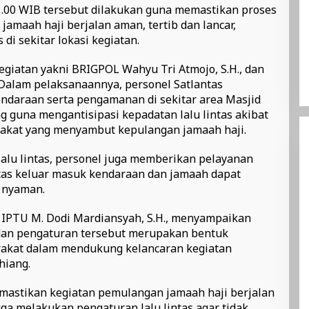
1.00 WIB tersebut dilakukan guna memastikan proses
maah haji berjalan aman, tertib dan lancar,
 di sekitar lokasi kegiatan.
giatan yakni BRIGPOL Wahyu Tri Atmojo, S.H., dan
 Dalam pelaksanaannya, personel Satlantas
ndaraan serta pengamanan di sekitar area Masjid
 guna mengantisipasi kepadatan lalu lintas akibat
rakat yang menyambut kepulangan jamaah haji.
alu lintas, personel juga memberikan pelayanan
tas keluar masuk kendaraan dan jamaah dapat
 nyaman.
 IPTU M. Dodi Mardiansyah, S.H., menyampaikan
an pengaturan tersebut merupakan bentuk
rakat dalam mendukung kelancaran kegiatan
hiang.
mastikan kegiatan pemulangan jamaah haji berjalan
juga melakukan pengaturan lalu lintas agar tidak