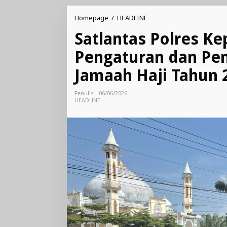
Satlantas
Homepage
/
HEADLINE
Polres
Satlantas Polres K
Kepahiang
Laksanakan
Pengaturan dan P
Pengaturan
dan
Jamaah Haji Tahun 
Pengamanan
Pemulangan
Jamaah
Penulis
06/06/2026
Haji
HEADLINE
Tahun
2026