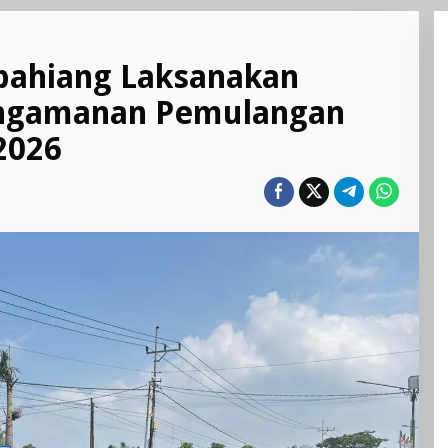
epahiang Laksanakan
engamanan Pemulangan
2026