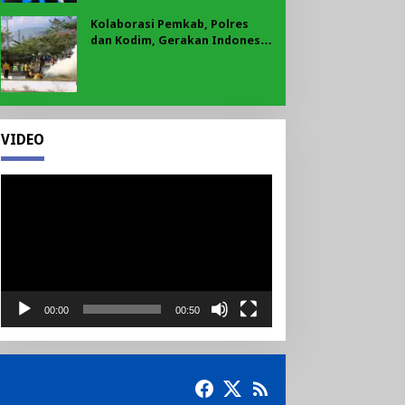
Kolaborasi Pemkab, Polres
dan Kodim, Gerakan Indonesia
Asri Gaungkan Semangat
Gotong Royong di Lebong
VIDEO
Pemutar
Video
00:00
00:50