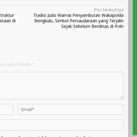
Pos berikutnya
truktur
Tradisi Judo Warnai Penyambutan Wakapolda
ataan di
Bengkulu, Simbol Persaudaraan yang Terjalin
Sejak Sebelum Berdinas di Polri
ang wajib ditandai
*