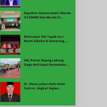
Jadilah Talenta Digital
Kapolres Seluma Hadiri Musda
III KAHMI dan Musda II
FORHATI Kabupaten Seluma
Muktamar XVI Tapak Suci
Resmi Dibuka di Semarang,
Kapolri Terima Anugerah
Anggota Kehormatan
UKL Polres Rejang Lebong
Siaga Antisipasi Keramaian
Masyarakat
Dr. Elman Johari Raih Gelar
Doktor, Angkat Kajian
Kemandirian Ekonomi PTKIS di
Bengkulu