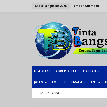
Lewati
ke
Tambahkan Menu
Sabtu, 8 Agustus 2026
konten
HEADLINE
ADVERTORIAL
DAERAH
P
JATIM
POLITIK
RAGAM
TNI
BERITA
Nasional