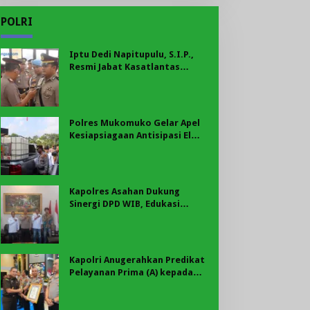
POLRI
Iptu Dedi Napitupulu, S.I.P.,
Resmi Jabat Kasatlantas
Polres Mukomuko
Polres Mukomuko Gelar Apel
Kesiapsiagaan Antisipasi El
Nino, Kekeringan Ekstrem, dan
Karhutla Tahun 2026
Kapolres Asahan Dukung
Sinergi DPD WIB, Edukasi
Cegah Kenakalan Remaja dan
Geng Motor Jadi Prioritas
Kapolri Anugerahkan Predikat
Pelayanan Prima (A) kepada
Polres Asahan, AKBP Revi
Nurvelani Terima Penghargaan