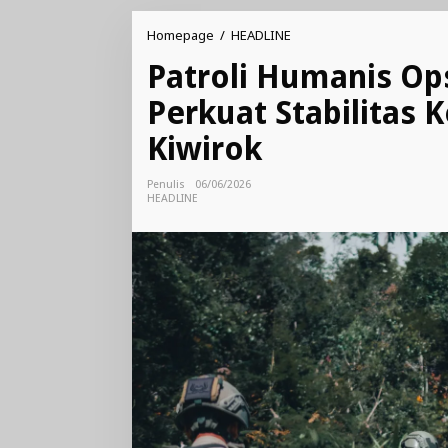
Patroli
Homepage
/
HEADLINE
Humanis
Patroli Humanis Op
Ops
Damai
Perkuat Stabilitas 
Cartenz
2026
Kiwirok
Perkuat
Stabilitas
Keamanan
Penulis
06/06/2026
di
HEADLINE
Distrik
Kiwirok