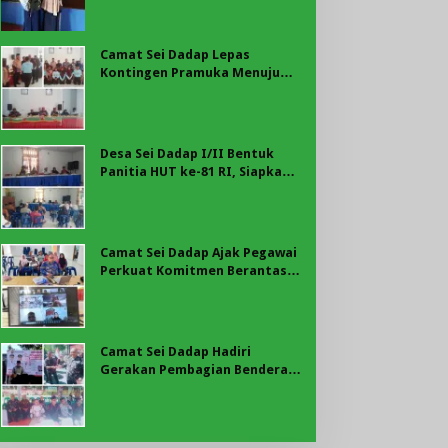
Bengkulu: Soroti BPJS hingga
Pesangon
Camat Sei Dadap Lepas
Kontingen Pramuka Menuju
Jambore Nasional XII 2026
Desa Sei Dadap I/II Bentuk
Panitia HUT ke-81 RI, Siapkan
Upacara hingga Beragam
Perlombaan
Camat Sei Dadap Ajak Pegawai
Perkuat Komitmen Berantas
Korupsi melalui Program BER-
AKSI KPK
Camat Sei Dadap Hadiri
Gerakan Pembagian Bendera
Merah Putih yang Dipimpin
Bupati Asahan