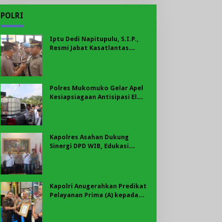
POLRI
Iptu Dedi Napitupulu, S.I.P.,
Resmi Jabat Kasatlantas
Polres Mukomuko
Polres Mukomuko Gelar Apel
Kesiapsiagaan Antisipasi El
Nino, Kekeringan Ekstrem, dan
Karhutla Tahun 2026
Kapolres Asahan Dukung
Sinergi DPD WIB, Edukasi
Cegah Kenakalan Remaja dan
Geng Motor Jadi Prioritas
Kapolri Anugerahkan Predikat
Pelayanan Prima (A) kepada
Polres Asahan, AKBP Revi
Nurvelani Terima Penghargaan