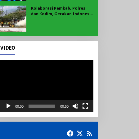
Kolaborasi Pemkab, Polres
dan Kodim, Gerakan Indonesia
Asri Gaungkan Semangat
Gotong Royong di Lebong
VIDEO
Pemutar
Video
00:00
00:50