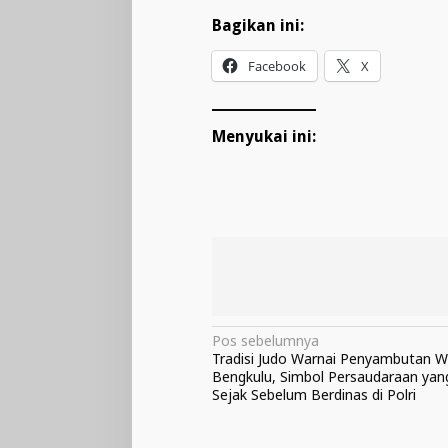
Bagikan ini:
Facebook
X
Menyukai ini:
Navigasi
Pos sebelumnya
Tradisi Judo Warnai Penyambutan 
pos
Bengkulu, Simbol Persaudaraan yang
Sejak Sebelum Berdinas di Polri