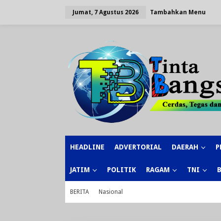
Lewati
ke
Tambahkan Menu
Jumat, 7 Agustus 2026
konten
HEADLINE
ADVERTORIAL
DAERAH
P
JATIM
POLITIK
RAGAM
TNI
BERITA
Nasional