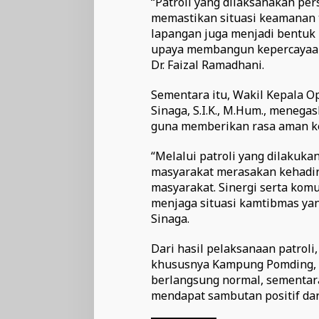
“Patroli yang dilaksanakan pe
memastikan situasi keamanan te
lapangan juga menjadi bentuk 
upaya membangun kepercayaan m
Dr. Faizal Ramadhani.
Sementara itu, Wakil Kepala O
Sinaga, S.I.K., M.Hum., menega
guna memberikan rasa aman ke
“Melalui patroli yang dilakuka
masyarakat merasakan kehadira
masyarakat. Sinergi serta kom
menjaga situasi kamtibmas ya
Sinaga.
Dari hasil pelaksanaan patroli,
khususnya Kampung Pomding, t
berlangsung normal, sementar
mendapat sambutan positif dar