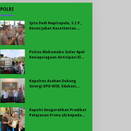
POLRI
Iptu Dedi Napitupulu, S.I.P.,
Resmi Jabat Kasatlantas
Polres Mukomuko
Polres Mukomuko Gelar Apel
Kesiapsiagaan Antisipasi El
Nino, Kekeringan Ekstrem, dan
Karhutla Tahun 2026
Kapolres Asahan Dukung
Sinergi DPD WIB, Edukasi
Cegah Kenakalan Remaja dan
Geng Motor Jadi Prioritas
Kapolri Anugerahkan Predikat
Pelayanan Prima (A) kepada
Polres Asahan, AKBP Revi
Nurvelani Terima Penghargaan