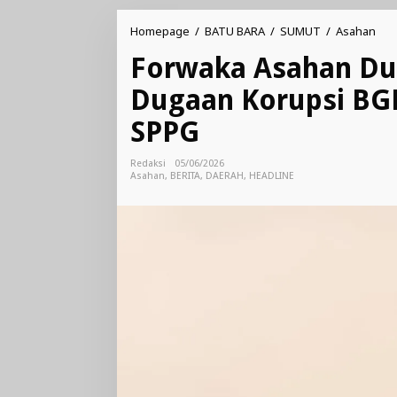
For
Homepage
/
BATU BARA
/
SUMUT
/
Asahan
Asa
Forwaka Asahan Du
Duk
Kej
Dugaan Korupsi BGN
Usu
Dug
SPPG
Kor
BGN
Des
Redaksi
05/06/2026
Audi
Asahan
,
BERITA
,
DAERAH
,
HEADLINE
Sel
SP