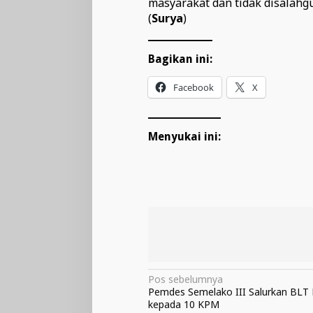
masyarakat dan tidak disalahg
(
Surya
)
Bagikan ini:
Facebook
X
Menyukai ini:
Navigasi
Pos sebelumnya
Pemdes Semelako III Salurkan BLT
pos
kepada 10 KPM