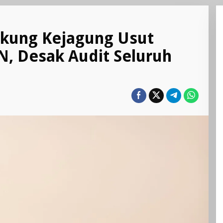
waka
han
kung Kejagung Usut
ung
agung
, Desak Audit Seluruh
t
aan
upsi
,
ak
t
uruh
PG