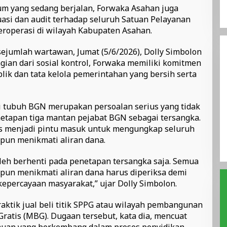
m yang sedang berjalan, Forwaka Asahan juga
asi dan audit terhadap seluruh Satuan Pelayanan
roperasi di wilayah Kabupaten Asahan.
jumlah wartawan, Jumat (5/6/2026), Dolly Simbolon
an dari sosial kontrol, Forwaka memiliki komitmen
ik dan tata kelola pemerintahan yang bersih serta
i tubuh BGN merupakan persoalan serius yang tidak
etapan tiga mantan pejabat BGN sebagai tersangka.
rus menjadi pintu masuk untuk mengungkap seluruh
upun menikmati aliran dana.
oleh berhenti pada penetapan tersangka saja. Semua
upun menikmati aliran dana harus diperiksa demi
percayaan masyarakat,” ujar Dolly Simbolon.
aktik jual beli titik SPPG atau wilayah pembangunan
ratis (MBG). Dugaan tersebut, kata dia, mencuat