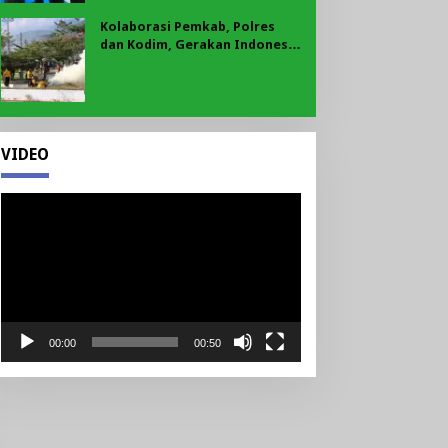
Kolaborasi Pemkab, Polres
dan Kodim, Gerakan Indonesia
Asri Gaungkan Semangat
Gotong Royong di Lebong
VIDEO
Pemutar
Video
00:00
00:50