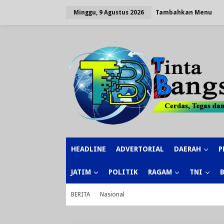
Lewati
ke
Tambahkan Menu
Minggu, 9 Agustus 2026
konten
HEADLINE
ADVERTORIAL
DAERAH
P
JATIM
POLITIK
RAGAM
TNI
BERITA
Nasional