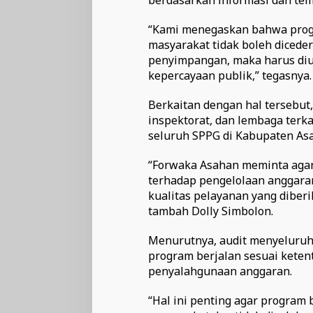
berdasarkan informasi dan te
“Kami menegaskan bahwa progr
masyarakat tidak boleh dicedera
penyimpangan, maka harus diu
kepercayaan publik,” tegasnya.
Berkaitan dengan hal tersebu
inspektorat, dan lembaga terk
seluruh SPPG di Kabupaten As
“Forwaka Asahan meminta agar 
terhadap pengelolaan anggara
kualitas pelayanan yang diber
tambah Dolly Simbolon.
Menurutnya, audit menyeluruh
program berjalan sesuai ketent
penyalahgunaan anggaran.
“Hal ini penting agar progra