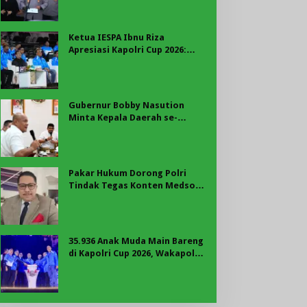
Rekrutmen Polri
Ketua IESPA Ibnu Riza
Apresiasi Kapolri Cup 2026:
Wadah Luar Biasa, dari Polres
hingga Panggung Nasional
Gubernur Bobby Nasution
Minta Kepala Daerah se-
Kepulauan Nias Percepat
Usulan BKP 2027
Pakar Hukum Dorong Polri
Tindak Tegas Konten Medsos
yang Mengandung Provokasi
35.936 Anak Muda Main Bareng
di Kapolri Cup 2026, Wakapolri:
Jangan Cuma Jadi Penonton,
Jadilah Talenta Digital