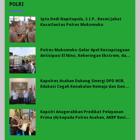
POLRI
Iptu Dedi Napitupulu, S.I.P., Resmi Jabat
Kasatlantas Polres Mukomuko
Polres Mukomuko Gelar Apel Kesiapsiagaan
Antisipasi El Nino, Kekeringan Ekstrem, dan
Karhutla Tahun 2026
Kapolres Asahan Dukung Sinergi DPD WIB,
Edukasi Cegah Kenakalan Remaja dan Geng
Motor Jadi Prioritas
Kapolri Anugerahkan Predikat Pelayanan
Prima (A) kepada Polres Asahan, AKBP Revi
Nurvelani Terima Penghargaan