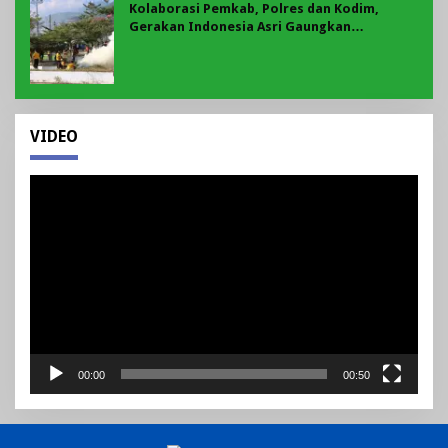
Kolaborasi Pemkab, Polres dan Kodim,
Gerakan Indonesia Asri Gaungkan
Semangat Gotong Royong di Lebong
VIDEO
Pemutar
Video
00:00
00:50