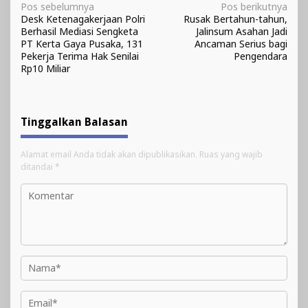
Navigasi
Pos sebelumnya
Pos berikutnya
Desk Ketenagakerjaan Polri
Rusak Bertahun-tahun,
pos
Berhasil Mediasi Sengketa
Jalinsum Asahan Jadi
PT Kerta Gaya Pusaka, 131
Ancaman Serius bagi
Pekerja Terima Hak Senilai
Pengendara
Rp10 Miliar
Tinggalkan Balasan
Alamat email Anda tidak akan dipublikasikan.
Ruas yang wajib
ditandai
*