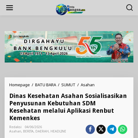
Lewati
ke
konten
Dinas
Homepage
/
BATU BARA
/
SUMUT
/
Asahan
Kesehatan
Dinas Kesehatan Asahan Sosialisasikan
Asahan
Sosialisasikan
Penyusunan Kebutuhan SDM
Penyusunan
Kesehatan melalui Aplikasi Renbut
Kebutuhan
Kemenkes
SDM
Kesehatan
Redaksi
04/06/2026
melalui
Asahan
,
BERITA
,
DAERAH
,
HEADLINE
Aplikasi