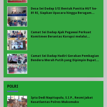
Desa Sei Dadap I/II Bentuk Panitia HUT ke-
81 RI, Siapkan Upacara hingga Beragam
Perlombaan
Camat Sei Dadap Ajak Pegawai Perkuat
Komitmen Berantas Korupsi melalui
Program BER-AKSI KPK
Camat Sei Dadap Hadiri Gerakan Pembagian
Bendera Merah Putih yang Dipimpin Bupati
Asahan
POLRI
Iptu Dedi Napitupulu, S.I.P., Resmi Jabat
Kasatlantas Polres Mukomuko