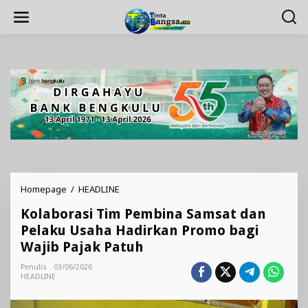
Lewati
ke
konten
Kolaborasi
Homepage
/
HEADLINE
Tim
Kolaborasi Tim Pembina Samsat dan
Pembina
Samsat
Pelaku Usaha Hadirkan Promo bagi
dan
Wajib Pajak Patuh
Pelaku
Usaha
Penulis
03/06/2026
Hadirkan
HEADLINE
Promo
bagi