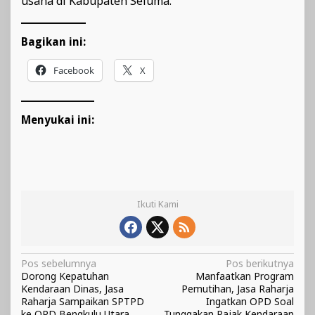
usaha di Kabupaten Seluma.
Bagikan ini:
Facebook
X
Menyukai ini:
Ikuti Kami
Navigasi
Pos sebelumnya
Pos berikutnya
Dorong Kepatuhan
Manfaatkan Program
pos
Kendaraan Dinas, Jasa
Pemutihan, Jasa Raharja
Raharja Sampaikan SPTPD
Ingatkan OPD Soal
ke OPD Bengkulu Utara
Tunggakan Pajak Kendaraan