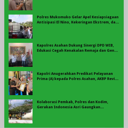
Polres Mukomuko Gelar Apel Kesiapsiagaan
Antisipasi El Nino, Kekeringan Ekstrem, dan
Karhutla Tahun 2026
Kapolres Asahan Dukung Sinergi DPD WIB,
Edukasi Cegah Kenakalan Remaja dan Geng
Motor Jadi Prioritas
Kapolri Anugerahkan Predikat Pelayanan
Prima (A) kepada Polres Asahan, AKBP Revi
Nurvelani Terima Penghargaan
Kolaborasi Pemkab, Polres dan Kodim,
Gerakan Indonesia Asri Gaungkan
Semangat Gotong Royong di Lebong