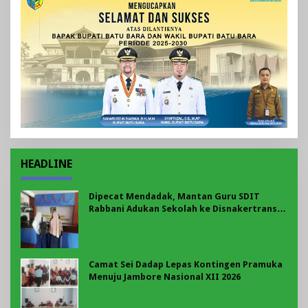
HEADLINE
Dipecat Mendadak, Mantan Guru SDIT
Rabbani Adukan Sekolah ke Disnakertrans
Bengkulu: Soroti BPJS hingga Pesangon
Camat Sei Dadap Lepas Kontingen Pramuka
Menuju Jambore Nasional XII 2026