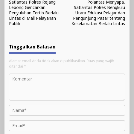
Satlantas Polres Rejang
Polantas Menyapa,
pos
Lebong Gencarkan
Satlantas Polres Bengkulu
Penyuluhan Tertib Berlalu
Utara Edukasi Pelajar dan
Lintas di Mall Pelayanan
Pengunjung Pasar tentang
Publik
Keselamatan Berlalu Lintas
Tinggalkan Balasan
Alamat email Anda tidak akan dipublikasikan.
Ruas yang wajib
ditandai
*