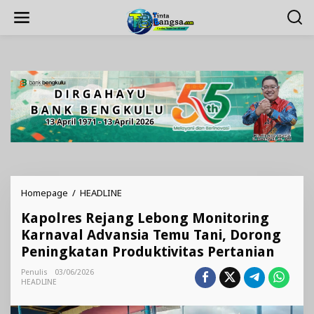
Lewati
ke
konten
Kapolres
Homepage
/
HEADLINE
Rejang
Kapolres Rejang Lebong Monitoring
Lebong
Monitoring
Karnaval Advansia Temu Tani, Dorong
Karnaval
Peningkatan Produktivitas Pertanian
Advansia
Temu
Penulis
03/06/2026
Tani,
HEADLINE
Dorong
Peningkatan