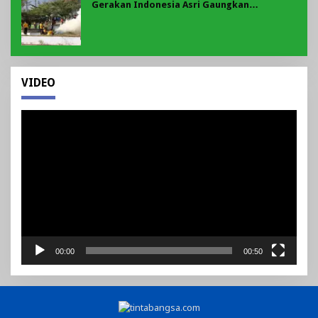
Gerakan Indonesia Asri Gaungkan
Semangat Gotong Royong di Lebong
VIDEO
Pemutar
Video
00:00
00:50