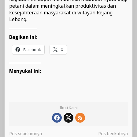
petani dalam meningkatkan produktivitas dan
kesejahteraan masyarakat di wilayah Rejang
Lebong.
Bagikan ini:
Facebook
X
Menyukai ini:
Ikuti Kami
Navigasi
Pos sebelumnya
Pos berikutnya