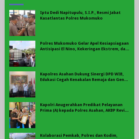
Iptu Dedi Napitupulu, S.I.P., Resmi Jabat
Kasatlantas Polres Mukomuko
Polres Mukomuko Gelar Apel Kesiapsiagaan
Antisipasi El Nino, Kekeringan Ekstrem, dan
Karhutla Tahun 2026
Kapolres Asahan Dukung Sinergi DPD WIB,
Edukasi Cegah Kenakalan Remaja dan Geng
Motor Jadi Prioritas
Kapolri Anugerahkan Predikat Pelayanan
Prima (A) kepada Polres Asahan, AKBP Revi
Nurvelani Terima Penghargaan
Kolaborasi Pemkab, Polres dan Kodim,