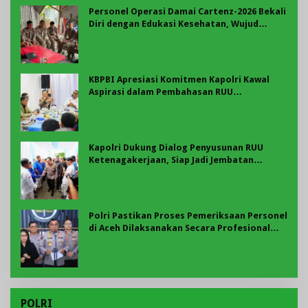
Personel Operasi Damai Cartenz-2026 Bekali
Diri dengan Edukasi Kesehatan, Wujud
Kepedulian terhadap Kesiapan dan
Kesejahteraan Anggota
KBPBI Apresiasi Komitmen Kapolri Kawal
Aspirasi dalam Pembahasan RUU
Ketenagakerjaan
Kapolri Dukung Dialog Penyusunan RUU
Ketenagakerjaan, Siap Jadi Jembatan
Aspirasi Buruh
Polri Pastikan Proses Pemeriksaan Personel
di Aceh Dilaksanakan Secara Profesional
dan Transparan
POLRI