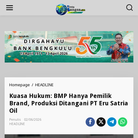
Lewati
ke
konten
Kuasa
Homepage
/
HEADLINE
Hukum:
Kuasa Hukum: BMP Hanya Pemilik
BMP
Hanya
Brand, Produksi Ditangani PT Eru Satria
Pemilik
Oil
Brand,
Produksi
Penulis
02/06/2026
Ditangani
HEADLINE
PT
Eru