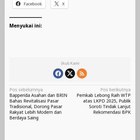
Facebook
X
Menyukai ini:
Ikuti Kami
Navigasi
Pos sebelumnya
Pos berikutnya
Bapperida Asahan dan BRIN
Pemkab Lebong Raih WTP
pos
Bahas Revitalisasi Pasar
atas LKPD 2025, Publik
Tradisional, Dorong Pasar
Soroti Tindak Lanjut
Rakyat Lebih Modern dan
Rekomendasi BPK
Berdaya Saing