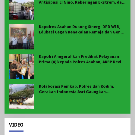
Antisipasi El Nino, Kekeringan Ekstrem, dan
Karhutla Tahun 2026
Kapolres Asahan Dukung Sinergi DPD WIB,
Edukasi Cegah Kenakalan Remaja dan Geng
Motor Jadi Prioritas
Kapolri Anugerahkan Predikat Pelayanan
Prima (A) kepada Polres Asahan, AKBP Revi
Nurvelani Terima Penghargaan
Kolaborasi Pemkab, Polres dan Kodim,
Gerakan Indonesia Asri Gaungkan
Semangat Gotong Royong di Lebong
VIDEO