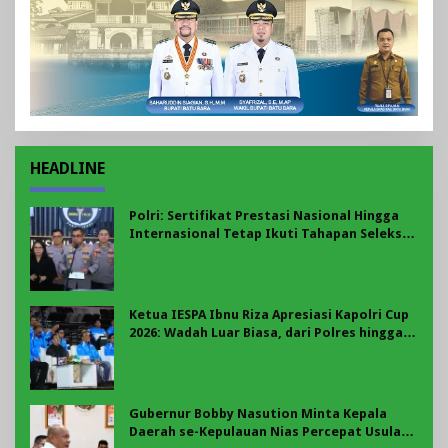
HEADLINE
Polri: Sertifikat Prestasi Nasional Hingga
Internasional Tetap Ikuti Tahapan Seleksi
Rekrutmen Polri
Ketua IESPA Ibnu Riza Apresiasi Kapolri Cup
2026: Wadah Luar Biasa, dari Polres hingga
Panggung Nasional
Gubernur Bobby Nasution Minta Kepala
Daerah se-Kepulauan Nias Percepat Usulan