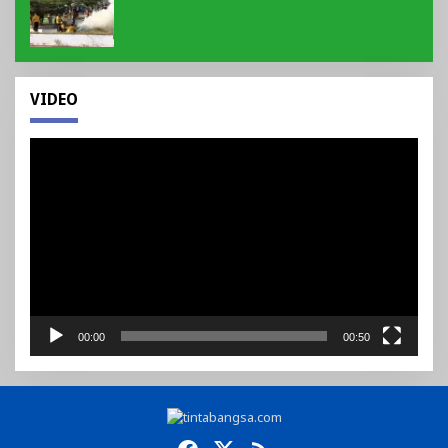
Semangat Gotong Royong di Lebong
VIDEO
Pemutar
Video
00:00
00:50