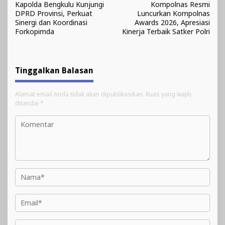
Kapolda Bengkulu Kunjungi
Kompolnas Resmi
pos
DPRD Provinsi, Perkuat
Luncurkan Kompolnas
Sinergi dan Koordinasi
Awards 2026, Apresiasi
Forkopimda
Kinerja Terbaik Satker Polri
Tinggalkan Balasan
Alamat email Anda tidak akan dipublikasikan.
Ruas yang wajib
ditandai
*