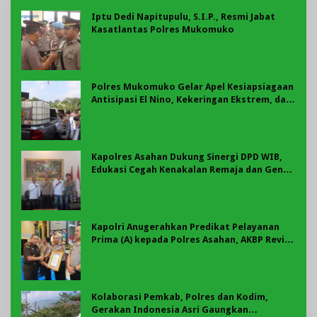
Iptu Dedi Napitupulu, S.I.P., Resmi Jabat
Kasatlantas Polres Mukomuko
Polres Mukomuko Gelar Apel Kesiapsiagaan
Antisipasi El Nino, Kekeringan Ekstrem, dan
Karhutla Tahun 2026
Kapolres Asahan Dukung Sinergi DPD WIB,
Edukasi Cegah Kenakalan Remaja dan Geng
Motor Jadi Prioritas
Kapolri Anugerahkan Predikat Pelayanan
Prima (A) kepada Polres Asahan, AKBP Revi
Nurvelani Terima Penghargaan
Kolaborasi Pemkab, Polres dan Kodim,
Gerakan Indonesia Asri Gaungkan