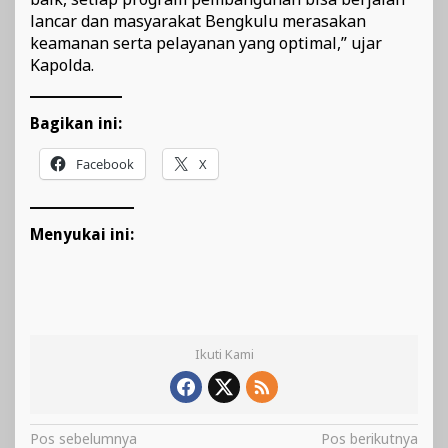
lancar dan masyarakat Bengkulu merasakan
keamanan serta pelayanan yang optimal,” ujar
Kapolda.
Bagikan ini:
Facebook
X
Menyukai ini:
Ikuti Kami
Navigasi
Pos sebelumnya
Pos berikutnya