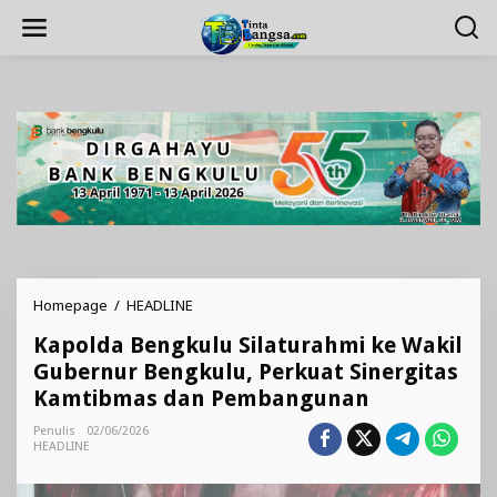
Lewati
ke
konten
Kapolda
Homepage
/
HEADLINE
Bengkulu
Kapolda Bengkulu Silaturahmi ke Wakil
Silaturahmi
ke
Gubernur Bengkulu, Perkuat Sinergitas
Wakil
Kamtibmas dan Pembangunan
Gubernur
Bengkulu,
Penulis
02/06/2026
Perkuat
HEADLINE
Sinergitas
Kamtibmas