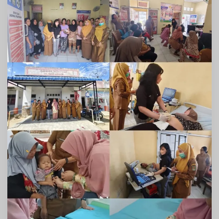
Puskesmas
Ofa
Padang
Mahondang