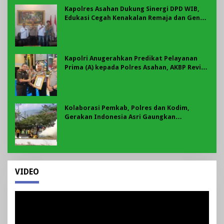
Kapolres Asahan Dukung Sinergi DPD WIB,
Edukasi Cegah Kenakalan Remaja dan Geng
Motor Jadi Prioritas
Kapolri Anugerahkan Predikat Pelayanan
Prima (A) kepada Polres Asahan, AKBP Revi
Nurvelani Terima Penghargaan
Kolaborasi Pemkab, Polres dan Kodim,
Gerakan Indonesia Asri Gaungkan
Semangat Gotong Royong di Lebong
VIDEO
Pemutar
Video