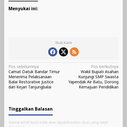
Menyukai ini:
Ikuti Kami
Navigasi
Pos sebelumnya
Pos berikutnya
Camat Datuk Bandar Timur
Wakil Bupati Asahan
pos
Menerima Pelaksanaan
Kunjungi SMP Swasta
Balai Restorative Justice
Yapendak Air Batu, Dorong
dari Kejari Tanjungbalai
Kemajuan Pendidikan
Tinggalkan Balasan
Alamat email Anda tidak akan dipublikasikan.
Ruas yang wajib