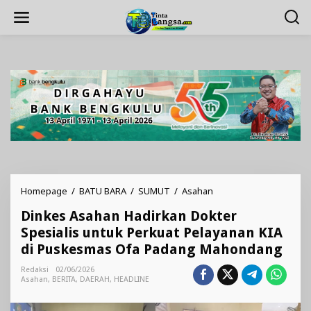
Lewati
ke
konten
Dinkes
Homepage
/
BATU BARA
/
SUMUT
/
Asahan
Asahan
Dinkes Asahan Hadirkan Dokter
Hadirkan
Dokter
Spesialis untuk Perkuat Pelayanan KIA
Spesialis
di Puskesmas Ofa Padang Mahondang
untuk
Perkuat
Redaksi
02/06/2026
Pelayanan
Asahan
,
BERITA
,
DAERAH
,
HEADLINE
KIA
di