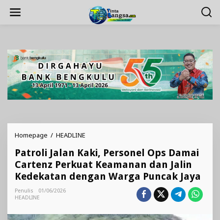
Lewati
ke
konten
Patroli
Homepage
/
HEADLINE
Jalan
Patroli Jalan Kaki, Personel Ops Damai
Kaki,
Personel
Cartenz Perkuat Keamanan dan Jalin
Ops
Kedekatan dengan Warga Puncak Jaya
Damai
Cartenz
Penulis
01/06/2026
Perkuat
HEADLINE
Keamanan
dan