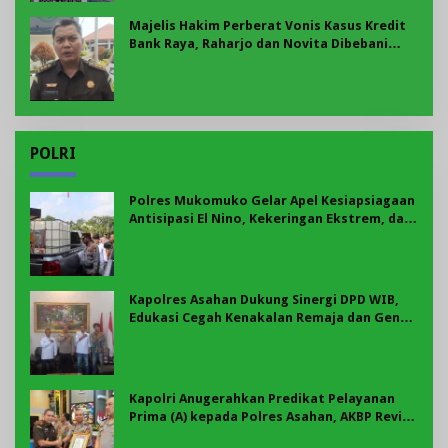
Majelis Hakim Perberat Vonis Kasus Kredit
Bank Raya, Raharjo dan Novita Dibebani
Uang Pengganti Rp58,8 Miliar
POLRI
Polres Mukomuko Gelar Apel Kesiapsiagaan
Antisipasi El Nino, Kekeringan Ekstrem, dan
Karhutla Tahun 2026
Kapolres Asahan Dukung Sinergi DPD WIB,
Edukasi Cegah Kenakalan Remaja dan Geng
Motor Jadi Prioritas
Kapolri Anugerahkan Predikat Pelayanan
Prima (A) kepada Polres Asahan, AKBP Revi
Nurvelani Terima Penghargaan