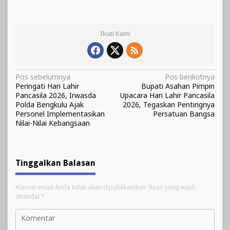
Ikuti Kami
Navigasi
Pos sebelumnya
Pos berikutnya
Peringati Hari Lahir
Bupati Asahan Pimpin
pos
Pancasila 2026, Irwasda
Upacara Hari Lahir Pancasila
Polda Bengkulu Ajak
2026, Tegaskan Pentingnya
Personel Implementasikan
Persatuan Bangsa
Nilai-Nilai Kebangsaan
Tinggalkan Balasan
Alamat email Anda tidak akan dipublikasikan.
Ruas yang wajib
ditandai
*