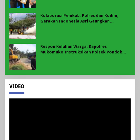
Kolaborasi Pemkab, Polres dan Kodim,
Gerakan Indonesia Asri Gaungkan
Semangat Gotong Royong di Lebong
Respon Keluhan Warga, Kapolres
Mukomuko Instruksikan Polsek Pondok
Suguh Eksekusi Sampah Liar Menyengat Di
Kawasan Tepi Ruas jalan Lintas
VIDEO
Pemutar
Video