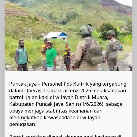
Jalin
Kedekatan
dengan
Warga
Puncak
Jaya
Puncak Jaya – Personel Pos Kulirik yang tergabung
dalam Operasi Damai Cartenz-2026 melaksanakan
patroli jalan kaki di wilayah Distrik Muara,
Kabupaten Puncak Jaya, Senin (1/6/2026), sebagai
upaya menjaga stabilitas keamanan dan
meningkatkan kewaspadaan di wilayah
penugasan.
Patroli tersebut diawali dengan apel kesiapan di