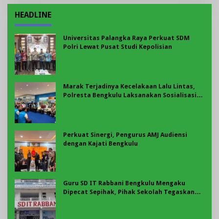
HEADLINE
Universitas Palangka Raya Perkuat SDM
Polri Lewat Pusat Studi Kepolisian
Marak Terjadinya Kecelakaan Lalu Lintas,
Polresta Bengkulu Laksanakan Sosialisasi
Tertib Berlalu Lintas
Perkuat Sinergi, Pengurus AMJ Audiensi
dengan Kajati Bengkulu
Guru SD IT Rabbani Bengkulu Mengaku
Dipecat Sepihak, Pihak Sekolah Tegaskan
Pemberhentian Berdasarkan Evaluasi