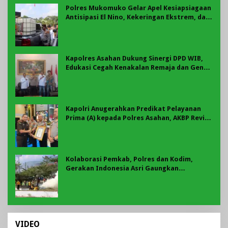
Polres Mukomuko Gelar Apel Kesiapsiagaan
Antisipasi El Nino, Kekeringan Ekstrem, dan
Karhutla Tahun 2026
Kapolres Asahan Dukung Sinergi DPD WIB,
Edukasi Cegah Kenakalan Remaja dan Geng
Motor Jadi Prioritas
Kapolri Anugerahkan Predikat Pelayanan
Prima (A) kepada Polres Asahan, AKBP Revi
Nurvelani Terima Penghargaan
Kolaborasi Pemkab, Polres dan Kodim,
Gerakan Indonesia Asri Gaungkan
Semangat Gotong Royong di Lebong
VIDEO