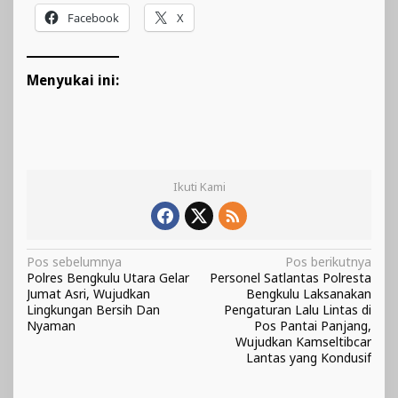
Facebook
X
Menyukai ini:
Ikuti Kami
Navigasi
Pos sebelumnya
Pos berikutnya
Polres Bengkulu Utara Gelar
Personel Satlantas Polresta
pos
Jumat Asri, Wujudkan
Bengkulu Laksanakan
Lingkungan Bersih Dan
Pengaturan Lalu Lintas di
Nyaman
Pos Pantai Panjang,
Wujudkan Kamseltibcar
Lantas yang Kondusif