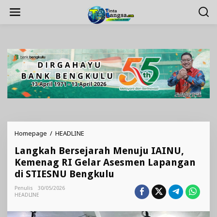
Lewati
ke
konten
Langkah
Homepage
/
HEADLINE
Bersejarah
Langkah Bersejarah Menuju IAINU,
Menuju
IAINU,
Kemenag RI Gelar Asesmen Lapangan
Kemenag
di STIESNU Bengkulu
RI
Gelar
Penulis
30/05/2026
Asesmen
HEADLINE
Lapangan
di