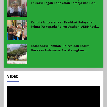
Edukasi Cegah Kenakalan Remaja dan Geng
Motor Jadi Prioritas
Kapolri Anugerahkan Predikat Pelayanan
Prima (A) kepada Polres Asahan, AKBP Revi
Nurvelani Terima Penghargaan
Kolaborasi Pemkab, Polres dan Kodim,
Gerakan Indonesia Asri Gaungkan
Semangat Gotong Royong di Lebong
VIDEO
Pemutar
Video