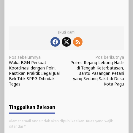
Ikuti Kami
Navigasi
Pos sebelumnya
Pos berikutnya
Waka BGN Perkuat
Polres Rejang Lebong Hadir
pos
Koordinasi dengan Polri,
di Tengah Keterbatasan,
Pastikan Praktik Ilegal Jual
Bantu Pasangan Petani
Beli Titik SPPG Ditindak
yang Sedang Sakit di Desa
Tegas
Kota Pagu
Tinggalkan Balasan
Alamat email Anda tidak akan dipublikasikan.
Ruas yang wajib
ditandai
*