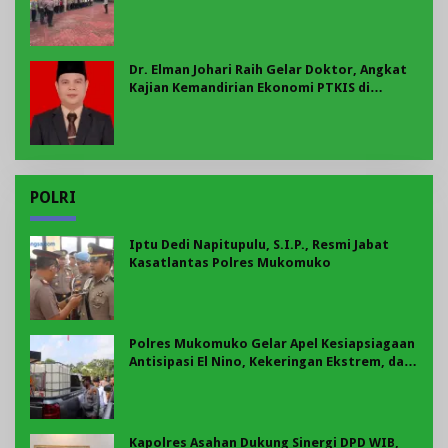
Dr. Elman Johari Raih Gelar Doktor, Angkat
Kajian Kemandirian Ekonomi PTKIS di
Bengkulu
POLRI
Iptu Dedi Napitupulu, S.I.P., Resmi Jabat
Kasatlantas Polres Mukomuko
Polres Mukomuko Gelar Apel Kesiapsiagaan
Antisipasi El Nino, Kekeringan Ekstrem, dan
Karhutla Tahun 2026
Kapolres Asahan Dukung Sinergi DPD WIB,