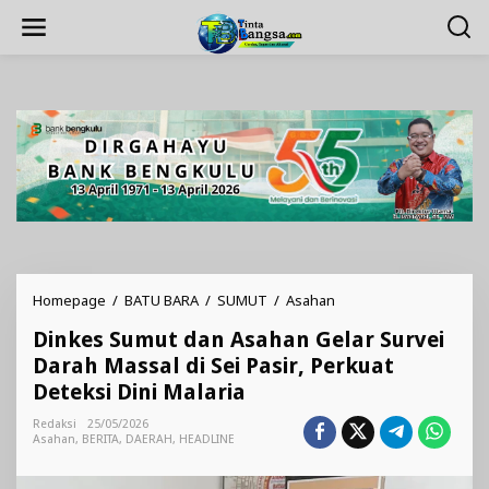
Lewati
ke
konten
Dinkes
Homepage
/
BATU BARA
/
SUMUT
/
Asahan
Sumut
Dinkes Sumut dan Asahan Gelar Survei
dan
Asahan
Darah Massal di Sei Pasir, Perkuat
Gelar
Deteksi Dini Malaria
Survei
Darah
Redaksi
25/05/2026
Massal
Asahan
,
BERITA
,
DAERAH
,
HEADLINE
di
Sei