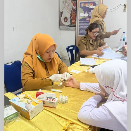
Pasir,
Perkuat
Deteksi
Dini
Malaria