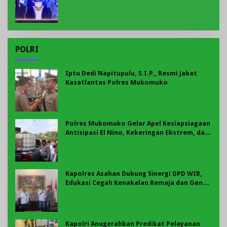
Penonton, Jadilah Talenta Digital
POLRI
Iptu Dedi Napitupulu, S.I.P., Resmi Jabat
Kasatlantas Polres Mukomuko
Polres Mukomuko Gelar Apel Kesiapsiagaan
Antisipasi El Nino, Kekeringan Ekstrem, dan
Karhutla Tahun 2026
Kapolres Asahan Dukung Sinergi DPD WIB,
Edukasi Cegah Kenakalan Remaja dan Geng
Motor Jadi Prioritas
Kapolri Anugerahkan Predikat Pelayanan