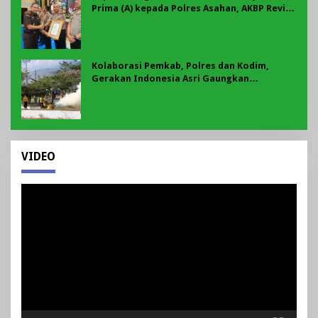
Prima (A) kepada Polres Asahan, AKBP Revi
Nurvelani Terima Penghargaan
Kolaborasi Pemkab, Polres dan Kodim,
Gerakan Indonesia Asri Gaungkan
Semangat Gotong Royong di Lebong
VIDEO
Pemutar
Video