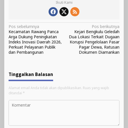
Ikuti Kami
Navigasi
Pos sebelumnya
Pos berikutnya
Kecamatan Rawang Panca
Kejari Bengkulu Geledah
pos
Arga Dukung Peningkatan
Dua Lokasi Terkait Dugaan
Indeks Inovasi Daerah 2026,
Korupsi Pengelolaan Pasar
Perkuat Pelayanan Publik
Pagar Dewa, Ratusan
dan Pembangunan
Dokumen Diamankan
Tinggalkan Balasan
Alamat email Anda tidak akan dipublikasikan.
Ruas yang wajib
ditandai
*