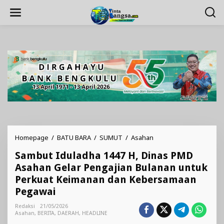
Lewati
ke
konten
Sambut
Homepage
/
BATU BARA
/
SUMUT
/
Asahan
Iduladha
Sambut Iduladha 1447 H, Dinas PMD
1447
H,
Asahan Gelar Pengajian Bulanan untuk
Dinas
Perkuat Keimanan dan Kebersamaan
PMD
Pegawai
Asahan
Gelar
Redaksi
21/05/2026
Pengajian
Asahan
,
BERITA
,
DAERAH
,
HEADLINE
Bulanan