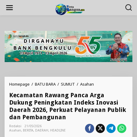
Lewati
ke
konten
Kecamatan
Homepage
/
BATU BARA
/
SUMUT
/
Asahan
Rawang
Kecamatan Rawang Panca Arga
Panca
Arga
Dukung Peningkatan Indeks Inovasi
Dukung
Daerah 2026, Perkuat Pelayanan Publik
Peningkatan
dan Pembangunan
Indeks
Inovasi
Redaksi
21/05/2026
Daerah
Asahan
,
BERITA
,
DAERAH
,
HEADLINE
2026,