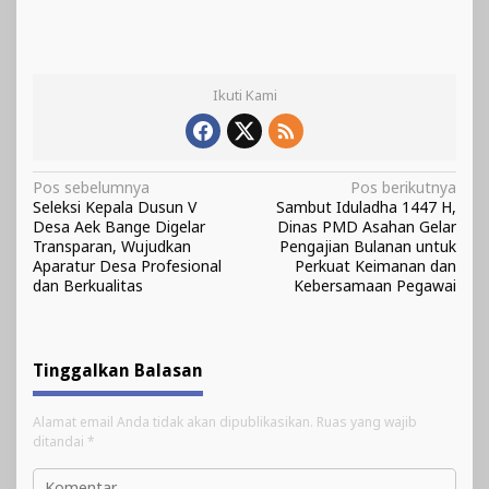
Ikuti Kami
Navigasi
Pos sebelumnya
Pos berikutnya
Seleksi Kepala Dusun V
Sambut Iduladha 1447 H,
pos
Desa Aek Bange Digelar
Dinas PMD Asahan Gelar
Transparan, Wujudkan
Pengajian Bulanan untuk
Aparatur Desa Profesional
Perkuat Keimanan dan
dan Berkualitas
Kebersamaan Pegawai
Tinggalkan Balasan
Alamat email Anda tidak akan dipublikasikan.
Ruas yang wajib
ditandai
*