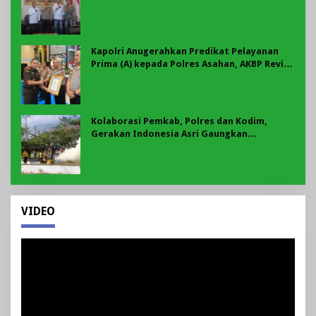
Motor Jadi Prioritas
Kapolri Anugerahkan Predikat Pelayanan
Prima (A) kepada Polres Asahan, AKBP Revi
Nurvelani Terima Penghargaan
Kolaborasi Pemkab, Polres dan Kodim,
Gerakan Indonesia Asri Gaungkan
Semangat Gotong Royong di Lebong
VIDEO
Pemutar
Video