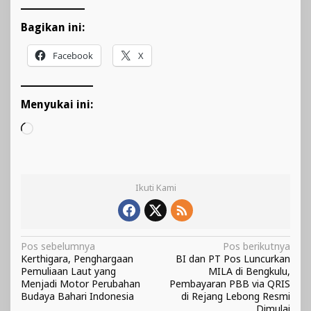
Bagikan ini:
Facebook
X
Menyukai ini:
Memuat...
Ikuti Kami
Navigasi
Pos sebelumnya
Pos berikutnya
Kerthigara, Penghargaan
BI dan PT Pos Luncurkan
pos
Pemuliaan Laut yang
MILA di Bengkulu,
Menjadi Motor Perubahan
Pembayaran PBB via QRIS
Budaya Bahari Indonesia
di Rejang Lebong Resmi
Dimulai