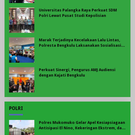
Universitas Palangka Raya Perkuat SDM
Polri Lewat Pusat Studi Kepolisian
Marak Terjadinya Kecelakaan Lalu Lintas,
Polresta Bengkulu Laksanakan Sosialisasi
Tertib Berlalu Lintas
Perkuat Sinergi, Pengurus AMJ Audiensi
dengan Kajati Bengkulu
POLRI
Polres Mukomuko Gelar Apel Kesiapsiagaan
Antisipasi El Nino, Kekeringan Ekstrem, dan
Karhutla Tahun 2026