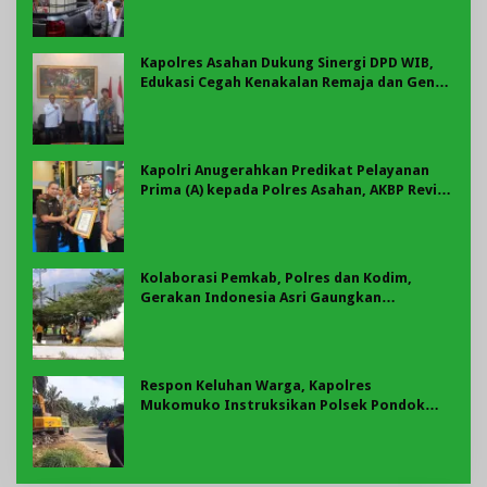
Kapolres Asahan Dukung Sinergi DPD WIB,
Edukasi Cegah Kenakalan Remaja dan Geng
Motor Jadi Prioritas
Kapolri Anugerahkan Predikat Pelayanan
Prima (A) kepada Polres Asahan, AKBP Revi
Nurvelani Terima Penghargaan
Kolaborasi Pemkab, Polres dan Kodim,
Gerakan Indonesia Asri Gaungkan
Semangat Gotong Royong di Lebong
Respon Keluhan Warga, Kapolres
Mukomuko Instruksikan Polsek Pondok
Suguh Eksekusi Sampah Liar Menyengat Di
Kawasan Tepi Ruas jalan Lintas