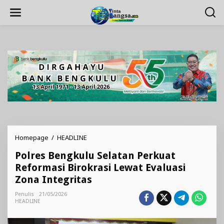
Lewati
ke
konten
Polres
Homepage
/
HEADLINE
Bengkulu
Polres Bengkulu Selatan Perkuat
Selatan
Perkuat
Reformasi Birokrasi Lewat Evaluasi
Reformasi
Zona Integritas
Birokrasi
Lewat
Penulis
21/05/2026
Evaluasi
HEADLINE
Zona
Integritas