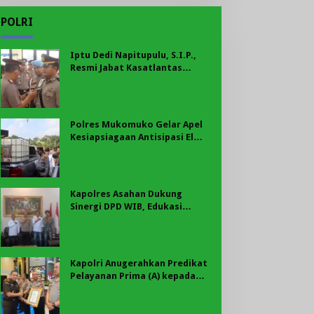
POLRI
Iptu Dedi Napitupulu, S.I.P.,
Resmi Jabat Kasatlantas
Polres Mukomuko
Polres Mukomuko Gelar Apel
Kesiapsiagaan Antisipasi El
Nino, Kekeringan Ekstrem, dan
Karhutla Tahun 2026
Kapolres Asahan Dukung
Sinergi DPD WIB, Edukasi
Cegah Kenakalan Remaja dan
Geng Motor Jadi Prioritas
Kapolri Anugerahkan Predikat
Pelayanan Prima (A) kepada
Polres Asahan, AKBP Revi
Nurvelani Terima Penghargaan