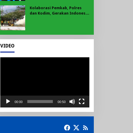
Kolaborasi Pemkab, Polres
dan Kodim, Gerakan Indonesia
Asri Gaungkan Semangat
Gotong Royong di Lebong
VIDEO
Pemutar
Video
00:00
00:50