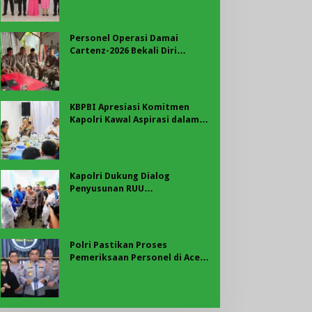
Merah Putih di Belungguk
Point
Personel Operasi Damai
Cartenz-2026 Bekali Diri
dengan Edukasi Kesehatan,
Wujud Kepedulian terhadap
Kesiapan dan Kesejahteraan
Anggota
KBPBI Apresiasi Komitmen
Kapolri Kawal Aspirasi dalam
Pembahasan RUU
Ketenagakerjaan
Kapolri Dukung Dialog
Penyusunan RUU
Ketenagakerjaan, Siap Jadi
Jembatan Aspirasi Buruh
Polri Pastikan Proses
Pemeriksaan Personel di Aceh
Dilaksanakan Secara
Profesional dan Transparan