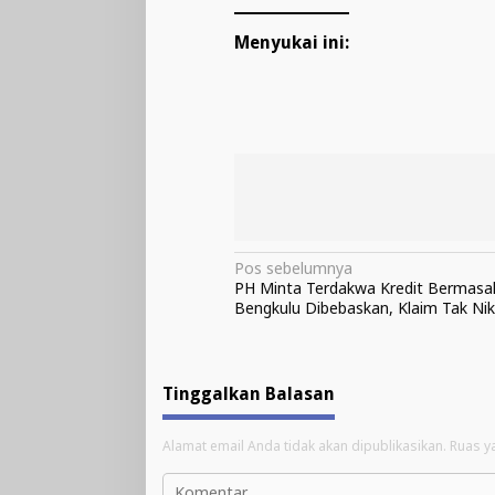
Menyukai ini:
Navigasi
Pos sebelumnya
PH Minta Terdakwa Kredit Bermasa
pos
Bengkulu Dibebaskan, Klaim Tak Ni
Tinggalkan Balasan
Alamat email Anda tidak akan dipublikasikan.
Ruas y