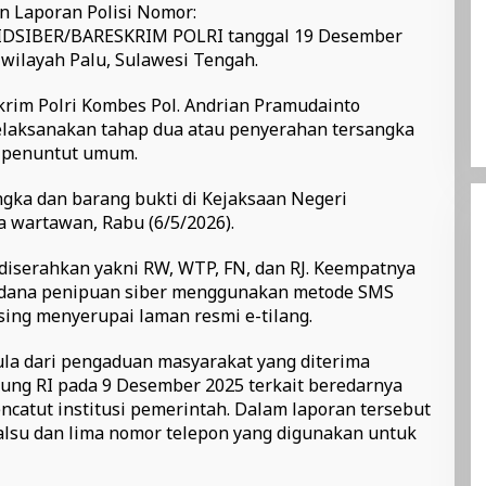
n Laporan Polisi Nomor:
PIDSIBER/BARESKRIM POLRI tanggal 19 Desember
 wilayah Palu, Sulawesi Tengah.
skrim Polri Kombes Pol. Andrian Pramudainto
laksanakan tahap dua atau penyerahan tersangka
a penuntut umum.
gka dan barang bukti di Kejaksaan Negeri
a wartawan, Rabu (6/5/2026).
iserahkan yakni RW, WTP, FN, dan RJ. Keempatnya
 pidana penipuan siber menggunakan metode SMS
ising menyerupai laman resmi e-tilang.
la dari pengaduan masyarakat yang diterima
Agung RI pada 9 Desember 2025 terkait beredarnya
ncatut institusi pemerintah. Dalam laporan tersebut
alsu dan lima nomor telepon yang digunakan untuk