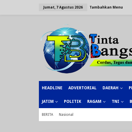
Lewati
ke
Tambahkan Menu
Jumat, 7 Agustus 2026
konten
HEADLINE
ADVERTORIAL
DAERAH
P
JATIM
POLITIK
RAGAM
TNI
BERITA
Nasional