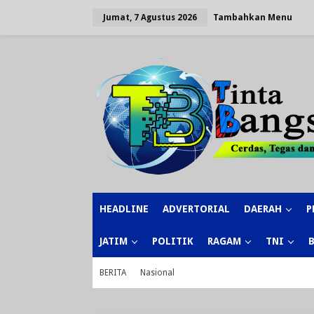
Lewati
ke
Tambahkan Menu
Jumat, 7 Agustus 2026
konten
HEADLINE
ADVERTORIAL
DAERAH
P
JATIM
POLITIK
RAGAM
TNI
BERITA
Nasional