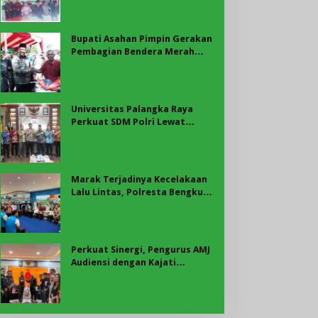
Bupati Asahan
Bupati Asahan Pimpin Gerakan
Pembagian Bendera Merah
Putih, Ribuan Bendera
Dibagikan Sambut HUT ke-81
RI
Universitas Palangka Raya
Perkuat SDM Polri Lewat
Pusat Studi Kepolisian
Marak Terjadinya Kecelakaan
Lalu Lintas, Polresta Bengkulu
Laksanakan Sosialisasi Tertib
Berlalu Lintas
Perkuat Sinergi, Pengurus AMJ
Audiensi dengan Kajati
Bengkulu