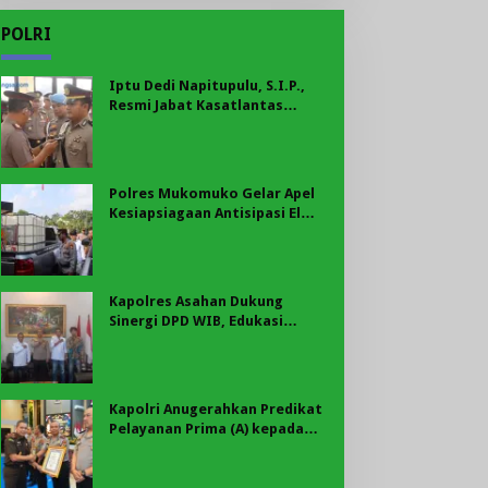
POLRI
Iptu Dedi Napitupulu, S.I.P.,
Resmi Jabat Kasatlantas
Polres Mukomuko
Polres Mukomuko Gelar Apel
Kesiapsiagaan Antisipasi El
Nino, Kekeringan Ekstrem, dan
Karhutla Tahun 2026
Kapolres Asahan Dukung
Sinergi DPD WIB, Edukasi
Cegah Kenakalan Remaja dan
Geng Motor Jadi Prioritas
Kapolri Anugerahkan Predikat
Pelayanan Prima (A) kepada
Polres Asahan, AKBP Revi
Nurvelani Terima Penghargaan