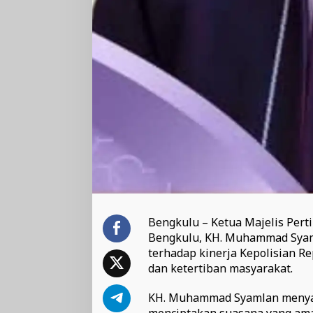
Bengkulu – Ketua Majelis Pert
Bengkulu, KH. Muhammad Syamla
terhadap kinerja Kepolisian R
dan ketertiban masyarakat.
KH. Muhammad Syamlan menyata
menciptakan suasana yang ama