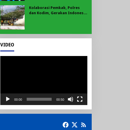
Kolaborasi Pemkab, Polres
dan Kodim, Gerakan Indonesia
Asri Gaungkan Semangat
Gotong Royong di Lebong
VIDEO
Pemutar
Video
00:00
00:50