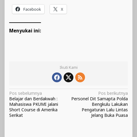
Facebook
X
Menyukai ini:
Ikuti Kami
Navigasi
Pos sebelumnya
Pos berikutnya
Belajar dan Berdakwah :
Personel Dit Samapta Polda
pos
Mahasiswa PKUMI jalani
Bengkulu Lakukan
Short Course di Amerika
Pengaturan Lalu Lintas
Serikat
Jelang Buka Puasa