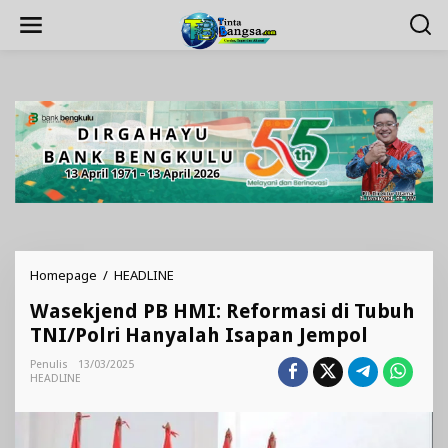
Lewati
ke
konten
Wasekjend
Homepage
/
HEADLINE
PB
Wasekjend PB HMI: Reformasi di Tubuh
HMI:
Reformasi
TNI/Polri Hanyalah Isapan Jempol
di
Tubuh
Penulis
13/03/2025
HEADLINE
TNI/Polri
Hanyalah
Isapan
Jempol