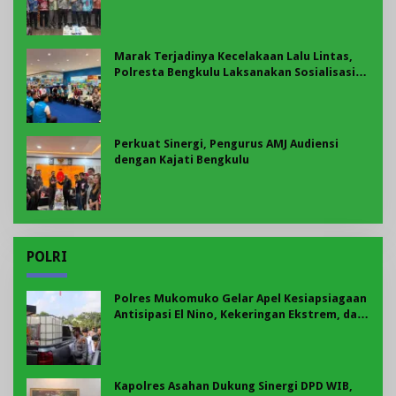
Marak Terjadinya Kecelakaan Lalu Lintas,
Polresta Bengkulu Laksanakan Sosialisasi
Tertib Berlalu Lintas
Perkuat Sinergi, Pengurus AMJ Audiensi
dengan Kajati Bengkulu
POLRI
Polres Mukomuko Gelar Apel Kesiapsiagaan
Antisipasi El Nino, Kekeringan Ekstrem, dan
Karhutla Tahun 2026
Kapolres Asahan Dukung Sinergi DPD WIB,