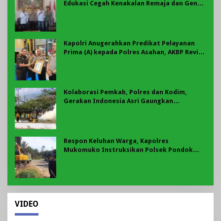
Edukasi Cegah Kenakalan Remaja dan Geng
Motor Jadi Prioritas
Kapolri Anugerahkan Predikat Pelayanan
Prima (A) kepada Polres Asahan, AKBP Revi
Nurvelani Terima Penghargaan
Kolaborasi Pemkab, Polres dan Kodim,
Gerakan Indonesia Asri Gaungkan
Semangat Gotong Royong di Lebong
Respon Keluhan Warga, Kapolres
Mukomuko Instruksikan Polsek Pondok
Suguh Eksekusi Sampah Liar Menyengat Di
Kawasan Tepi Ruas jalan Lintas
VIDEO