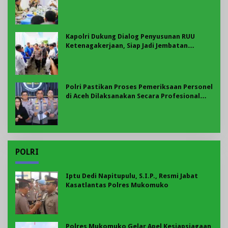
Ketenagakerjaan
Kapolri Dukung Dialog Penyusunan RUU
Ketenagakerjaan, Siap Jadi Jembatan
Aspirasi Buruh
Polri Pastikan Proses Pemeriksaan Personel
di Aceh Dilaksanakan Secara Profesional
dan Transparan
POLRI
Iptu Dedi Napitupulu, S.I.P., Resmi Jabat
Kasatlantas Polres Mukomuko
Polres Mukomuko Gelar Apel Kesiapsiagaan