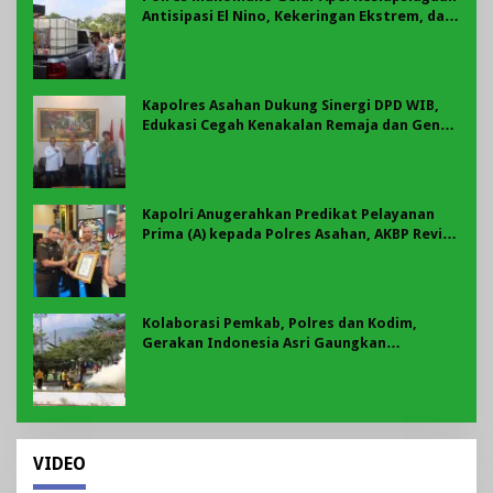
Antisipasi El Nino, Kekeringan Ekstrem, dan
Karhutla Tahun 2026
Kapolres Asahan Dukung Sinergi DPD WIB,
Edukasi Cegah Kenakalan Remaja dan Geng
Motor Jadi Prioritas
Kapolri Anugerahkan Predikat Pelayanan
Prima (A) kepada Polres Asahan, AKBP Revi
Nurvelani Terima Penghargaan
Kolaborasi Pemkab, Polres dan Kodim,
Gerakan Indonesia Asri Gaungkan
Semangat Gotong Royong di Lebong
VIDEO