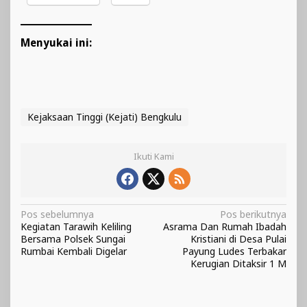
Menyukai ini:
Kejaksaan Tinggi (Kejati) Bengkulu
Ikuti Kami
Navigasi
Pos sebelumnya
Pos berikutnya
Kegiatan Tarawih Keliling
Asrama Dan Rumah Ibadah
pos
Bersama Polsek Sungai
Kristiani di Desa Pulai
Rumbai Kembali Digelar
Payung Ludes Terbakar
Kerugian Ditaksir 1 M