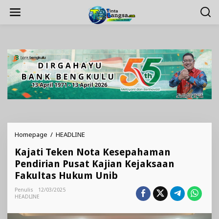
Lewati
ke
konten
Kajati
Homepage
/
HEADLINE
Teken
Kajati Teken Nota Kesepahaman
Nota
Kesepahaman
Pendirian Pusat Kajian Kejaksaan
Pendirian
Fakultas Hukum Unib
Pusat
Kajian
Penulis
12/03/2025
Kejaksaan
HEADLINE
Fakultas
Hukum