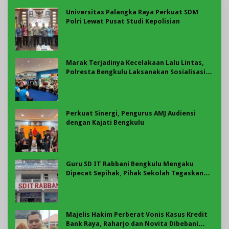
Universitas Palangka Raya Perkuat SDM
Polri Lewat Pusat Studi Kepolisian
Marak Terjadinya Kecelakaan Lalu Lintas,
Polresta Bengkulu Laksanakan Sosialisasi
Tertib Berlalu Lintas
Perkuat Sinergi, Pengurus AMJ Audiensi
dengan Kajati Bengkulu
Guru SD IT Rabbani Bengkulu Mengaku
Dipecat Sepihak, Pihak Sekolah Tegaskan
Pemberhentian Berdasarkan Evaluasi
Majelis Hakim Perberat Vonis Kasus Kredit
Bank Raya, Raharjo dan Novita Dibebani