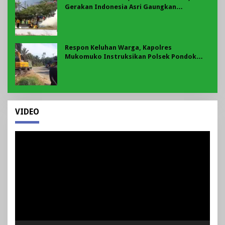
Gerakan Indonesia Asri Gaungkan
Semangat Gotong Royong di Lebong
Respon Keluhan Warga, Kapolres
Mukomuko Instruksikan Polsek Pondok
Suguh Eksekusi Sampah Liar Menyengat Di
Kawasan Tepi Ruas jalan Lintas
VIDEO
Pemutar
Video