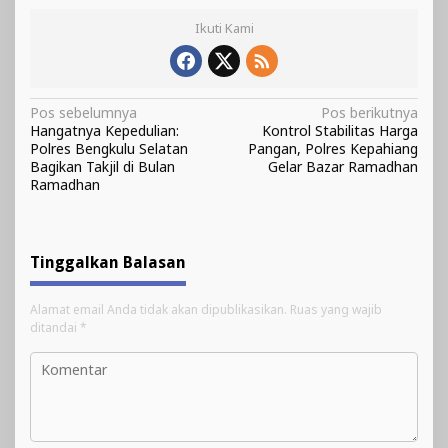
Ikuti Kami
Navigasi
Pos sebelumnya
Pos berikutnya
Hangatnya Kepedulian:
Kontrol Stabilitas Harga
pos
Polres Bengkulu Selatan
Pangan, Polres Kepahiang
Bagikan Takjil di Bulan
Gelar Bazar Ramadhan
Ramadhan
Tinggalkan Balasan
Alamat email Anda tidak akan dipublikasikan.
Ruas yang wajib
ditandai
*