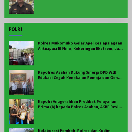
Uang Pengganti Rp58,8 Miliar
POLRI
Polres Mukomuko Gelar Apel Kesiapsiagaan
Antisipasi El Nino, Kekeringan Ekstrem, dan
Karhutla Tahun 2026
Kapolres Asahan Dukung Sinergi DPD WIB,
Edukasi Cegah Kenakalan Remaja dan Geng
Motor Jadi Prioritas
Kapolri Anugerahkan Predikat Pelayanan
Prima (A) kepada Polres Asahan, AKBP Revi
Nurvelani Terima Penghargaan
Kolaborasi Pemkab, Polres dan Kodim,