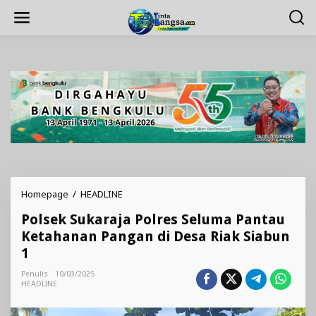
Lewati
ke
konten
Polsek
Homepage
/
HEADLINE
Sukaraja
Polsek Sukaraja Polres Seluma Pantau
Polres
Seluma
Ketahanan Pangan di Desa Riak Siabun
Pantau
1
Ketahanan
Pangan
Penulis
10/03/2025
di
HEADLINE
Desa
Riak