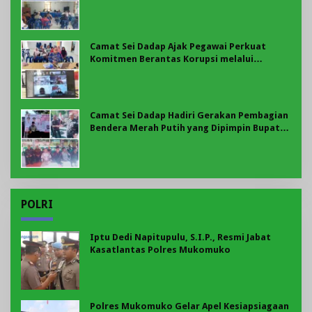
Perlombaan
Camat Sei Dadap Ajak Pegawai Perkuat
Komitmen Berantas Korupsi melalui
Program BER-AKSI KPK
Camat Sei Dadap Hadiri Gerakan Pembagian
Bendera Merah Putih yang Dipimpin Bupati
Asahan
POLRI
Iptu Dedi Napitupulu, S.I.P., Resmi Jabat
Kasatlantas Polres Mukomuko
Polres Mukomuko Gelar Apel Kesiapsiagaan