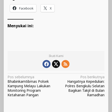
Facebook
X
Menyukai ini:
Ikuti Kami
Navigasi
Pos sebelumnya
Pos berikutnya
Bhabinkamtibmas Polsek
Hangatnya Kepedulian:
pos
Kampung Melayu Lakukan
Polres Bengkulu Selatan
Monitoring Program
Bagikan Takjil di Bulan
Ketahanan Pangan
Ramadhan