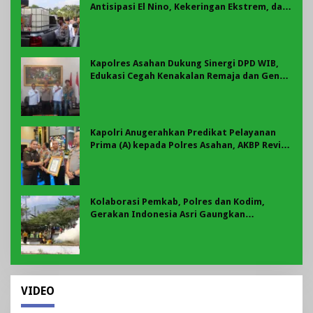
Antisipasi El Nino, Kekeringan Ekstrem, dan
Karhutla Tahun 2026
Kapolres Asahan Dukung Sinergi DPD WIB,
Edukasi Cegah Kenakalan Remaja dan Geng
Motor Jadi Prioritas
Kapolri Anugerahkan Predikat Pelayanan
Prima (A) kepada Polres Asahan, AKBP Revi
Nurvelani Terima Penghargaan
Kolaborasi Pemkab, Polres dan Kodim,
Gerakan Indonesia Asri Gaungkan
Semangat Gotong Royong di Lebong
VIDEO