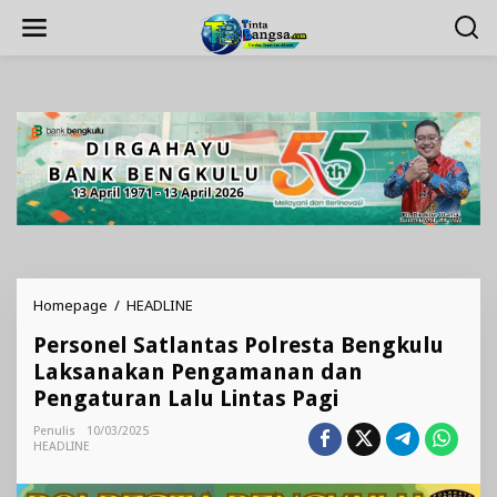
Lewati
ke
konten
Personel
Homepage
/
HEADLINE
Satlantas
Personel Satlantas Polresta Bengkulu
Polresta
Bengkulu
Laksanakan Pengamanan dan
Laksanakan
Pengaturan Lalu Lintas Pagi
Pengamanan
dan
Penulis
10/03/2025
Pengaturan
HEADLINE
Lalu
Lintas