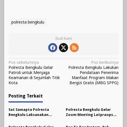
polresta bengkulu
Ikuti Kami
Navigasi
Pos sebelumnya
Pos berikutnya
Polresta Bengkulu Gelar
Polresta Bengkulu Lakukan
pos
Patroli untuk Menjaga
Pendataan Penerima
Keamanan di Sejumlah Titik
Manfaat Program Makan
Kota
Bergizi Gratis (MBG SPPG)
Posting Terkait
Sat Samapta Polresta
Polresta Bengkulu Gelar
Bengkulu Laksanakan
Zoom Meeting Latpraops
Patroli Dialogis, Cegah
Pekat Nala I 2025
Kejahatan dan Berikan