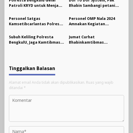
Polresta Bengkulu Gelar
Dor To Dor System, Pak
Himbauan Kamtibmas
Patroli KRYD untuk Menjaga
Bhabin Sambangi petani
Keamanan Kota
Tumpang Sari
Personel Satgas
Personel OMP Nala 2024
Kamsetibcarlantas Polresta
Amnakan Kegiatan
Bengkulu Lakukan
Silaturahmi Relawan Paslon
Pengamanan dan
Calon Walikota No Urut 2
Subuh Keliling Polresta
Jumat Curhat
Pengaturan Lalin Debat
BengkulU, Jaga Kamtibmas
Bhabinkamtibmas
Paslon Bupati dan Wakil
dan Meningkatkan
Kelurahan Padang Serai,
Bupati Bengkulu Tengah
Keimanan
Bangun Kamtibmas yang
Kondusif
Tinggalkan Balasan
Alamat email Anda tidak akan dipublikasikan.
Ruas yang wajib
ditandai
*