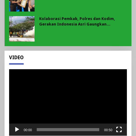
Kolaborasi Pemkab, Polres dan Kodim,
Gerakan Indonesia Asri Gaungkan
Semangat Gotong Royong di Lebong
VIDEO
Pemutar
Video
00:00
00:50