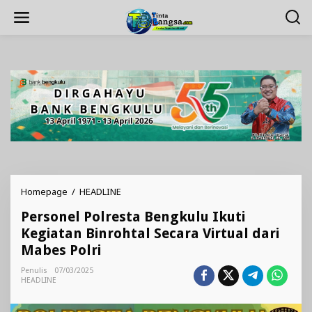
Lewati
ke
konten
Personel
Homepage
/
HEADLINE
Polresta
Personel Polresta Bengkulu Ikuti
Bengkulu
Ikuti
Kegiatan Binrohtal Secara Virtual dari
Kegiatan
Mabes Polri
Binrohtal
Secara
Penulis
07/03/2025
Virtual
HEADLINE
dari
Mabes