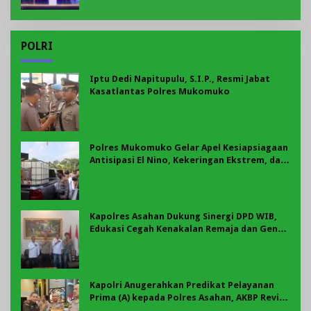
POLRI
Iptu Dedi Napitupulu, S.I.P., Resmi Jabat
Kasatlantas Polres Mukomuko
Polres Mukomuko Gelar Apel Kesiapsiagaan
Antisipasi El Nino, Kekeringan Ekstrem, dan
Karhutla Tahun 2026
Kapolres Asahan Dukung Sinergi DPD WIB,
Edukasi Cegah Kenakalan Remaja dan Geng
Motor Jadi Prioritas
Kapolri Anugerahkan Predikat Pelayanan
Prima (A) kepada Polres Asahan, AKBP Revi
Nurvelani Terima Penghargaan