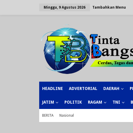
Lewati
ke
Tambahkan Menu
Minggu, 9 Agustus 2026
konten
HEADLINE
ADVERTORIAL
DAERAH
P
JATIM
POLITIK
RAGAM
TNI
BERITA
Nasional