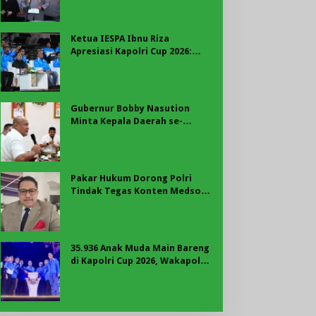
Rekrutmen Polri
Ketua IESPA Ibnu Riza
Apresiasi Kapolri Cup 2026:
Wadah Luar Biasa, dari Polres
hingga Panggung Nasional
Gubernur Bobby Nasution
Minta Kepala Daerah se-
Kepulauan Nias Percepat
Usulan BKP 2027
Pakar Hukum Dorong Polri
Tindak Tegas Konten Medsos
yang Mengandung Provokasi
35.936 Anak Muda Main Bareng
di Kapolri Cup 2026, Wakapolri:
Jangan Cuma Jadi Penonton,
Jadilah Talenta Digital