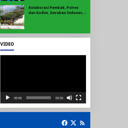
Kolaborasi Pemkab, Polres
dan Kodim, Gerakan Indonesia
Asri Gaungkan Semangat
Gotong Royong di Lebong
VIDEO
Pemutar
Video
00:00
00:50