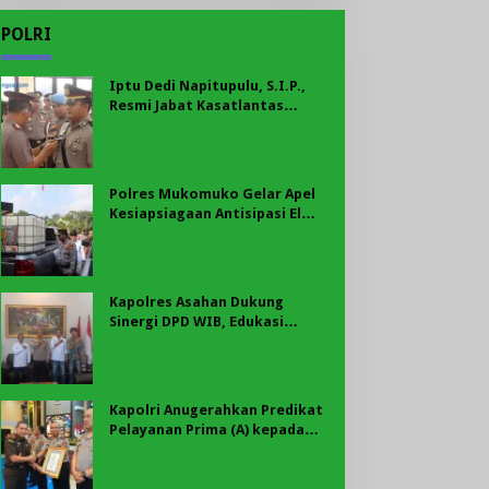
POLRI
Iptu Dedi Napitupulu, S.I.P.,
Resmi Jabat Kasatlantas
Polres Mukomuko
Polres Mukomuko Gelar Apel
Kesiapsiagaan Antisipasi El
Nino, Kekeringan Ekstrem, dan
Karhutla Tahun 2026
Kapolres Asahan Dukung
Sinergi DPD WIB, Edukasi
Cegah Kenakalan Remaja dan
Geng Motor Jadi Prioritas
Kapolri Anugerahkan Predikat
Pelayanan Prima (A) kepada
Polres Asahan, AKBP Revi
Nurvelani Terima Penghargaan