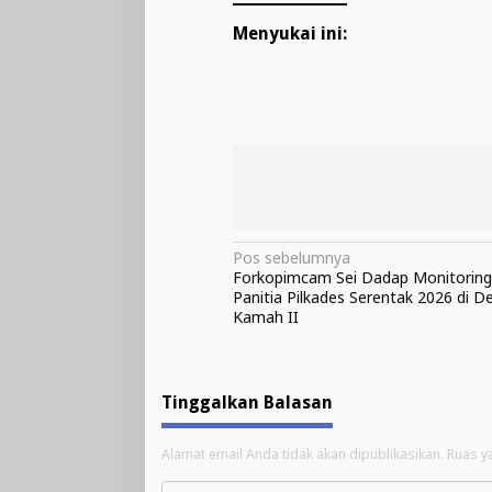
Menyukai ini:
Navigasi
Pos sebelumnya
Forkopimcam Sei Dadap Monitoring
pos
Panitia Pilkades Serentak 2026 di D
Kamah II
Tinggalkan Balasan
Alamat email Anda tidak akan dipublikasikan.
Ruas y