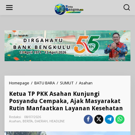
Lewati
ke
konten
Ketua
Homepage
/
BATU BARA
/
SUMUT
/
Asahan
TP
Ketua TP PKK Asahan Kunjungi
PKK
Asahan
Posyandu Cempaka, Ajak Masyarakat
Kunjungi
Rutin Manfaatkan Layanan Kesehatan
Posyandu
Cempaka,
Redaksi
08/07/2026
Ajak
Asahan
,
BERITA
,
DAERAH
,
HEADLINE
Masyarakat
Rutin