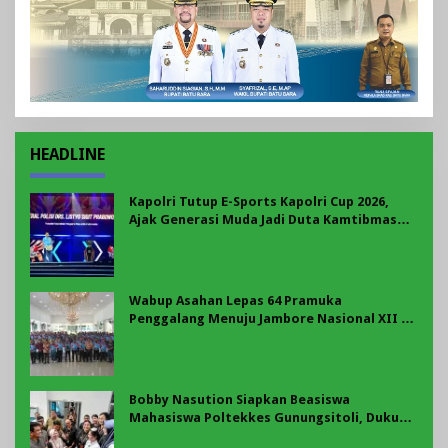
HEADLINE
Kapolri Tutup E-Sports Kapolri Cup 2026,
Ajak Generasi Muda Jadi Duta Kamtibmas
Dan Aktif Laporkan Gangguan Ke 110
Wabup Asahan Lepas 64 Pramuka
Penggalang Menuju Jambore Nasional XII di
Cibubur
Bobby Nasution Siapkan Beasiswa
Mahasiswa Poltekkes Gunungsitoli, Dukung
Lahirnya Tenaga Kesehatan Kepulauan Nias