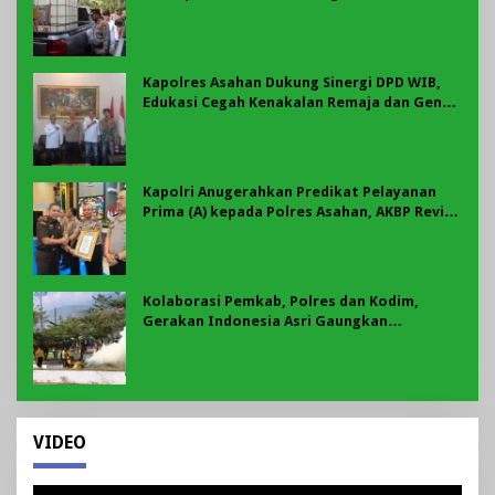
Karhutla Tahun 2026
Kapolres Asahan Dukung Sinergi DPD WIB,
Edukasi Cegah Kenakalan Remaja dan Geng
Motor Jadi Prioritas
Kapolri Anugerahkan Predikat Pelayanan
Prima (A) kepada Polres Asahan, AKBP Revi
Nurvelani Terima Penghargaan
Kolaborasi Pemkab, Polres dan Kodim,
Gerakan Indonesia Asri Gaungkan
Semangat Gotong Royong di Lebong
VIDEO
Pemutar