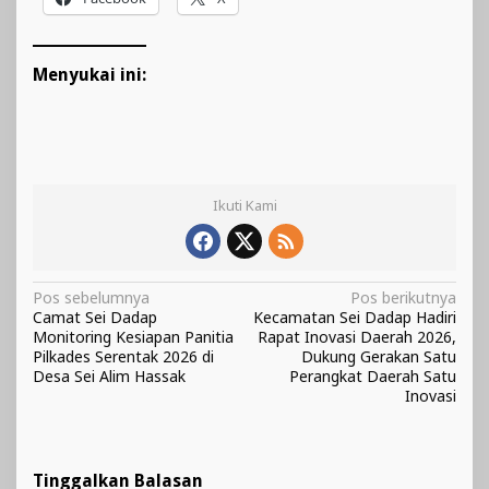
Menyukai ini:
Ikuti Kami
Navigasi
Pos sebelumnya
Pos berikutnya
Camat Sei Dadap
Kecamatan Sei Dadap Hadiri
pos
Monitoring Kesiapan Panitia
Rapat Inovasi Daerah 2026,
Pilkades Serentak 2026 di
Dukung Gerakan Satu
Desa Sei Alim Hassak
Perangkat Daerah Satu
Inovasi
Tinggalkan Balasan