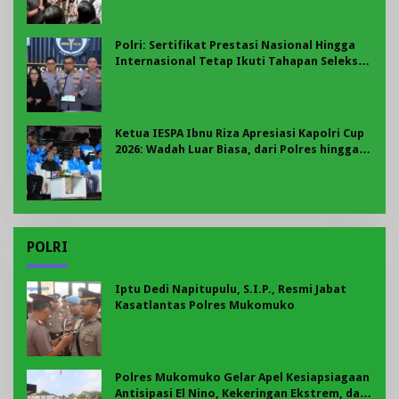
Polri: Sertifikat Prestasi Nasional Hingga
Internasional Tetap Ikuti Tahapan Seleksi
Rekrutmen Polri
Ketua IESPA Ibnu Riza Apresiasi Kapolri Cup
2026: Wadah Luar Biasa, dari Polres hingga
Panggung Nasional
POLRI
Iptu Dedi Napitupulu, S.I.P., Resmi Jabat
Kasatlantas Polres Mukomuko
Polres Mukomuko Gelar Apel Kesiapsiagaan
Antisipasi El Nino, Kekeringan Ekstrem, dan