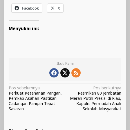
Facebook
X
Menyukai ini:
Ikuti Kami
Navigasi
Pos sebelumnya
Pos berikutnya
Perkuat Ketahanan Pangan,
Resmikan 80 Jembatan
pos
Pemkab Asahan Pastikan
Merah Putih Presisi di Riau,
Cadangan Pangan Tepat
Kapolri: Permudah Anak
Sasaran
Sekolah-Masyarakat