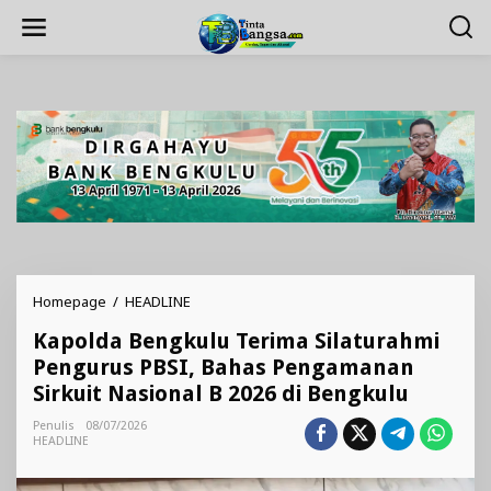
Lewati
ke
konten
Kapolda
Homepage
/
HEADLINE
Bengkulu
Kapolda Bengkulu Terima Silaturahmi
Terima
Silaturahmi
Pengurus PBSI, Bahas Pengamanan
Pengurus
Sirkuit Nasional B 2026 di Bengkulu
PBSI,
Bahas
Penulis
08/07/2026
Pengamanan
HEADLINE
Sirkuit
Nasional