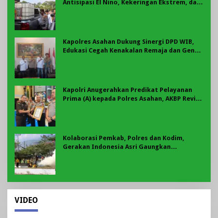
Antisipasi El Nino, Kekeringan Ekstrem, dan
Karhutla Tahun 2026
Kapolres Asahan Dukung Sinergi DPD WIB,
Edukasi Cegah Kenakalan Remaja dan Geng
Motor Jadi Prioritas
Kapolri Anugerahkan Predikat Pelayanan
Prima (A) kepada Polres Asahan, AKBP Revi
Nurvelani Terima Penghargaan
Kolaborasi Pemkab, Polres dan Kodim,
Gerakan Indonesia Asri Gaungkan
Semangat Gotong Royong di Lebong
VIDEO