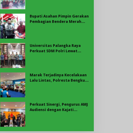
Bupati Asahan
Bupati Asahan Pimpin Gerakan
Pembagian Bendera Merah
Putih, Ribuan Bendera
Dibagikan Sambut HUT ke-81
RI
Universitas Palangka Raya
Perkuat SDM Polri Lewat
Pusat Studi Kepolisian
Marak Terjadinya Kecelakaan
Lalu Lintas, Polresta Bengkulu
Laksanakan Sosialisasi Tertib
Berlalu Lintas
Perkuat Sinergi, Pengurus AMJ
Audiensi dengan Kajati
Bengkulu