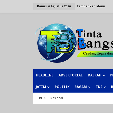
Lewati
ke
Tambahkan Menu
Kamis, 6 Agustus 2026
konten
HEADLINE
ADVERTORIAL
DAERAH
P
JATIM
POLITIK
RAGAM
TNI
BERITA
Nasional