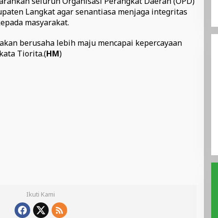
rahkan seluruh Organisasi Perangkat Daerah (OPD)
paten Langkat agar senantiasa menjaga integritas
epada masyarakat.
 akan berusaha lebih maju mencapai kepercayaan
ata Tiorita.(
HM
)
Ikuti Kami