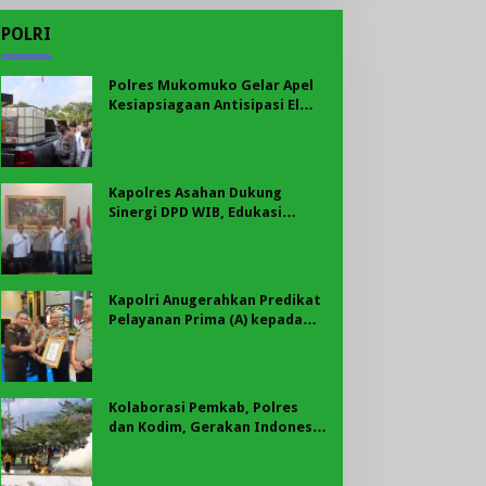
POLRI
Polres Mukomuko Gelar Apel
Kesiapsiagaan Antisipasi El
Nino, Kekeringan Ekstrem, dan
Karhutla Tahun 2026
Kapolres Asahan Dukung
Sinergi DPD WIB, Edukasi
Cegah Kenakalan Remaja dan
Geng Motor Jadi Prioritas
Kapolri Anugerahkan Predikat
Pelayanan Prima (A) kepada
Polres Asahan, AKBP Revi
Nurvelani Terima Penghargaan
Kolaborasi Pemkab, Polres
dan Kodim, Gerakan Indonesia
Asri Gaungkan Semangat
Gotong Royong di Lebong