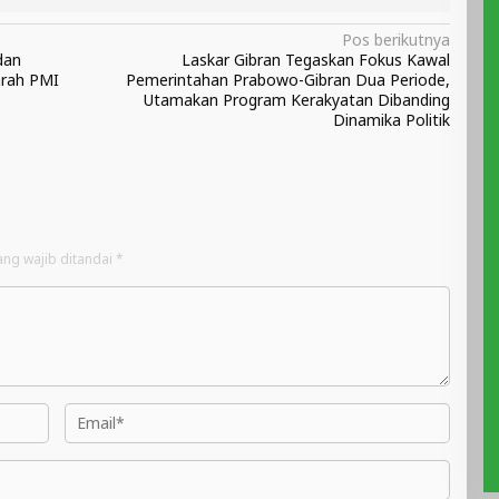
Pos berikutnya
dan
Laskar Gibran Tegaskan Fokus Kawal
arah PMI
Pemerintahan Prabowo-Gibran Dua Periode,
Utamakan Program Kerakyatan Dibanding
Dinamika Politik
ang wajib ditandai
*