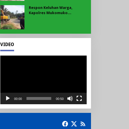
Respon Keluhan Warga,
Kapolres Mukomuko
Instruksikan Polsek Pondok
Suguh Eksekusi Sampah Liar
Menyengat Di Kawasan Tepi
Ruas jalan Lintas
VIDEO
Pemutar
Video
00:00
00:50