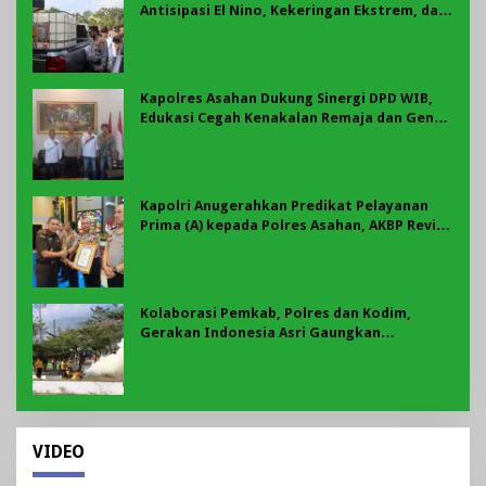
Antisipasi El Nino, Kekeringan Ekstrem, dan
Karhutla Tahun 2026
Kapolres Asahan Dukung Sinergi DPD WIB,
Edukasi Cegah Kenakalan Remaja dan Geng
Motor Jadi Prioritas
Kapolri Anugerahkan Predikat Pelayanan
Prima (A) kepada Polres Asahan, AKBP Revi
Nurvelani Terima Penghargaan
Kolaborasi Pemkab, Polres dan Kodim,
Gerakan Indonesia Asri Gaungkan
Semangat Gotong Royong di Lebong
VIDEO