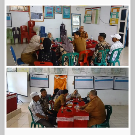
Panitia
Desa
Bahung
Sibatu
Batu