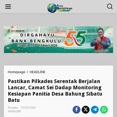
Lewati
ke
konten
Pastikan
Homepage
/
HEADLINE
Pilkades
Pastikan Pilkades Serentak Berjalan
Serentak
Berjalan
Lancar, Camat Sei Dadap Monitoring
Lancar,
Kesiapan Panitia Desa Bahung Sibatu
Camat
Batu
Sei
Dadap
Redaksi
07/07/2026
Monitoring
HEADLINE
Kesiapan