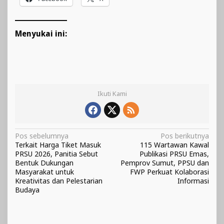
Menyukai ini:
Ikuti Kami
Navigasi
Pos sebelumnya
Pos berikutnya
Terkait Harga Tiket Masuk
115 Wartawan Kawal
pos
PRSU 2026, Panitia Sebut
Publikasi PRSU Emas,
Bentuk Dukungan
Pemprov Sumut, PPSU dan
Masyarakat untuk
FWP Perkuat Kolaborasi
Kreativitas dan Pelestarian
Informasi
Budaya