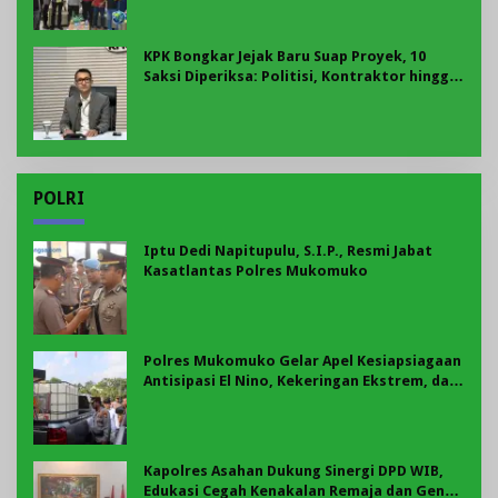
KPK Bongkar Jejak Baru Suap Proyek, 10
Saksi Diperiksa: Politisi, Kontraktor hingga
Pengusaha
POLRI
Iptu Dedi Napitupulu, S.I.P., Resmi Jabat
Kasatlantas Polres Mukomuko
Polres Mukomuko Gelar Apel Kesiapsiagaan
Antisipasi El Nino, Kekeringan Ekstrem, dan
Karhutla Tahun 2026
Kapolres Asahan Dukung Sinergi DPD WIB,
Edukasi Cegah Kenakalan Remaja dan Geng