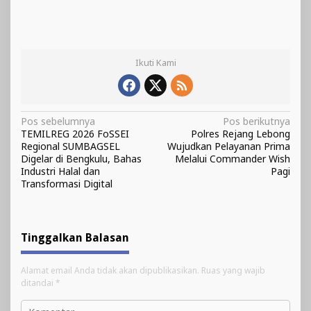
Ikuti Kami
Navigasi
Pos sebelumnya
Pos berikutnya
TEMILREG 2026 FoSSEI
Polres Rejang Lebong
pos
Regional SUMBAGSEL
Wujudkan Pelayanan Prima
Digelar di Bengkulu, Bahas
Melalui Commander Wish
Industri Halal dan
Pagi
Transformasi Digital
Tinggalkan Balasan
Alamat email Anda tidak akan dipublikasikan.
Ruas yang wajib
ditandai
*