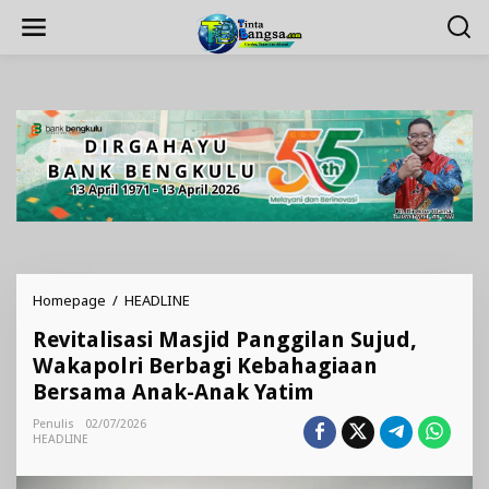
Lewati
ke
konten
Revitalisasi
Homepage
/
HEADLINE
Masjid
Revitalisasi Masjid Panggilan Sujud,
Panggilan
Sujud,
Wakapolri Berbagi Kebahagiaan
Wakapolri
Bersama Anak-Anak Yatim
Berbagi
Kebahagiaan
Penulis
02/07/2026
Bersama
HEADLINE
Anak-
Anak