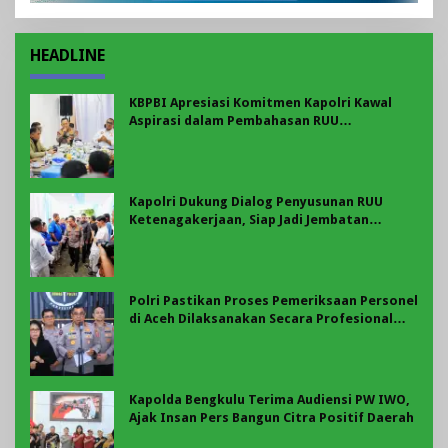
HEADLINE
KBPBI Apresiasi Komitmen Kapolri Kawal
Aspirasi dalam Pembahasan RUU
Ketenagakerjaan
Kapolri Dukung Dialog Penyusunan RUU
Ketenagakerjaan, Siap Jadi Jembatan
Aspirasi Buruh
Polri Pastikan Proses Pemeriksaan Personel
di Aceh Dilaksanakan Secara Profesional
dan Transparan
Kapolda Bengkulu Terima Audiensi PW IWO,
Ajak Insan Pers Bangun Citra Positif Daerah