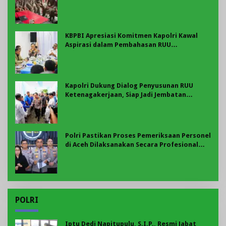
Kepedulian terhadap Kesiapan dan
Kesejahteraan Anggota
KBPBI Apresiasi Komitmen Kapolri Kawal
Aspirasi dalam Pembahasan RUU
Ketenagakerjaan
Kapolri Dukung Dialog Penyusunan RUU
Ketenagakerjaan, Siap Jadi Jembatan
Aspirasi Buruh
Polri Pastikan Proses Pemeriksaan Personel
di Aceh Dilaksanakan Secara Profesional
dan Transparan
POLRI
Iptu Dedi Napitupulu, S.I.P., Resmi Jabat