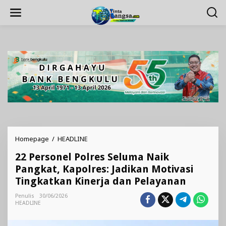
Lewati
ke
konten
22
Homepage
/
HEADLINE
Personel
22 Personel Polres Seluma Naik
Polres
Seluma
Pangkat, Kapolres: Jadikan Motivasi
Naik
Tingkatkan Kinerja dan Pelayanan
Pangkat,
Kapolres:
Penulis
30/06/2026
Jadikan
HEADLINE
Motivasi
Tingkatkan