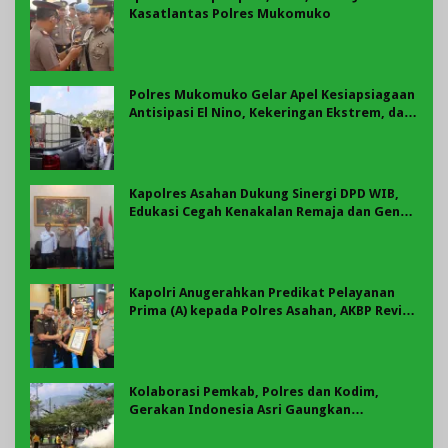
Kasatlantas Polres Mukomuko
Polres Mukomuko Gelar Apel Kesiapsiagaan
Antisipasi El Nino, Kekeringan Ekstrem, dan
Karhutla Tahun 2026
Kapolres Asahan Dukung Sinergi DPD WIB,
Edukasi Cegah Kenakalan Remaja dan Geng
Motor Jadi Prioritas
Kapolri Anugerahkan Predikat Pelayanan
Prima (A) kepada Polres Asahan, AKBP Revi
Nurvelani Terima Penghargaan
Kolaborasi Pemkab, Polres dan Kodim,
Gerakan Indonesia Asri Gaungkan
Semangat Gotong Royong di Lebong