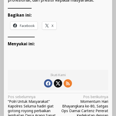
profesional, dan presisi kepada masyarakat.
Bagikan ini:
Facebook
X
Menyukai ini:
Ikuti Kami
Navigasi
Pos sebelumnya
Pos berikutnya
“Polri Untuk Masyarakat”
Momentum Hari
pos
Kapolres Seluma hadiri giat
Bhayangkara ke-80, Satgas
gotong royong perbaikan
Ops Damai Cartenz Pererat
Jembatan Desa Arang Sapat
Kedekatan dengan