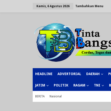
Lewati
ke
Tambahkan Menu
Kamis, 6 Agustus 2026
konten
HEADLINE
ADVERTORIAL
DAERAH
P
JATIM
POLITIK
RAGAM
TNI
BERITA
Nasional