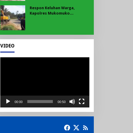
Respon Keluhan Warga,
Kapolres Mukomuko
Instruksikan Polsek Pondok
Suguh Eksekusi Sampah Liar
Menyengat Di Kawasan Tepi
Ruas jalan Lintas
VIDEO
Pemutar
Video
00:00
00:50