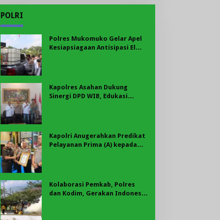
POLRI
Polres Mukomuko Gelar Apel
Kesiapsiagaan Antisipasi El
Nino, Kekeringan Ekstrem, dan
Karhutla Tahun 2026
Kapolres Asahan Dukung
Sinergi DPD WIB, Edukasi
Cegah Kenakalan Remaja dan
Geng Motor Jadi Prioritas
Kapolri Anugerahkan Predikat
Pelayanan Prima (A) kepada
Polres Asahan, AKBP Revi
Nurvelani Terima Penghargaan
Kolaborasi Pemkab, Polres
dan Kodim, Gerakan Indonesia
Asri Gaungkan Semangat
Gotong Royong di Lebong