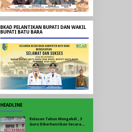
BKAD PELANTIKAN BUPATI DAN WAKIL
BUPATI BATU BARA
HEADLINE
Belasan Tahun Mengabdi , 3
Guru Diberhentikan Secara
Sepihak Tanpa Pesangon,