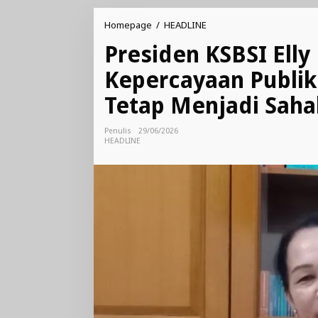
Presiden
Homepage
/
HEADLINE
KSBSI
Presiden KSBSI Elly
Elly
Rosida
Kepercayaan Publik 
Silaban
Apresiasi
Tetap Menjadi Saha
Kepercayaan
Publik
terhadap
Penulis
29/06/2026
Polri,
HEADLINE
Harap
Tetap
Menjadi
Sahabat
Buruh