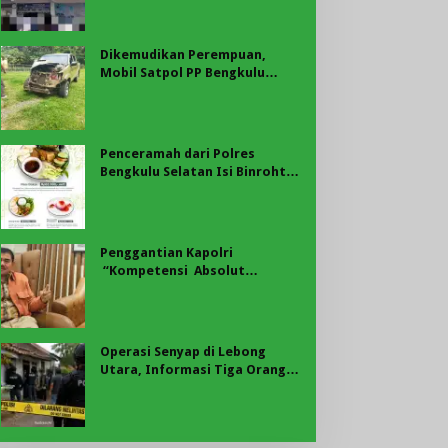
Fakta Pilu Dunia Pendidikan
Dikemudikan Perempuan,
Mobil Satpol PP Bengkulu
Utara Alami Kecelakaan di
Padang Ulak Tanding
Penceramah dari Polres
Bengkulu Selatan Isi Binrohtal
Mabes Polri, Kapolda Bengkulu
Hadir Bersama Personel
Penggantian Kapolri
“Kompetensi Absolut
Presiden”
Operasi Senyap di Lebong
Utara, Informasi Tiga Orang
Diamankan Masih Menunggu
Konfirmasi