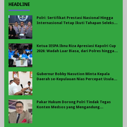
HEADLINE
Polri: Sertifikat Prestasi Nasional Hingga
Internasional Tetap Ikuti Tahapan Seleksi
Rekrutmen Polri
Ketua IESPA Ibnu Riza Apresiasi Kapolri Cup
2026: Wadah Luar Biasa, dari Polres hingga
Panggung Nasional
Gubernur Bobby Nasution Minta Kepala
Daerah se-Kepulauan Nias Percepat Usulan
BKP 2027
Pakar Hukum Dorong Polri Tindak Tegas
Konten Medsos yang Mengandung
Provokasi