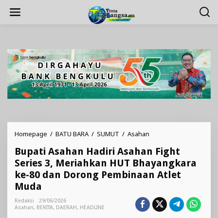
Lewati
ke
konten
Bupati
Homepage
/
BATU BARA
/
SUMUT
/
Asahan
Asahan
Bupati Asahan Hadiri Asahan Fight
Hadiri
Asahan
Series 3, Meriahkan HUT Bhayangkara
Fight
ke-80 dan Dorong Pembinaan Atlet
Series
Muda
3,
Meriahkan
Redaksi
29/06/2026
HUT
Asahan
,
BERITA
,
DAERAH
,
HEADLINE
Bhayangkara