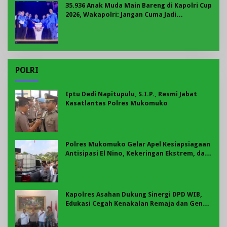
35.936 Anak Muda Main Bareng di Kapolri Cup
2026, Wakapolri: Jangan Cuma Jadi
Penonton, Jadilah Talenta Digital
POLRI
Iptu Dedi Napitupulu, S.I.P., Resmi Jabat
Kasatlantas Polres Mukomuko
Polres Mukomuko Gelar Apel Kesiapsiagaan
Antisipasi El Nino, Kekeringan Ekstrem, dan
Karhutla Tahun 2026
Kapolres Asahan Dukung Sinergi DPD WIB,
Edukasi Cegah Kenakalan Remaja dan Geng
Motor Jadi Prioritas