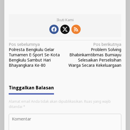
Ikuti Kami
Navigasi
Pos sebelumnya
Pos berikutnya
Polresta Bengkulu Gelar
Problem Solving
pos
Turnamen E-Sport Se-Kota
Bhabinkamtibmas Bumiayu
Bengkulu Sambut Hari
Selesaikan Perselisihan
Bhayangkara Ke-80
Warga Secara Kekeluargaan
Tinggalkan Balasan
Alamat email Anda tidak akan dipublikasikan.
Ruas yang wajib
ditandai
*