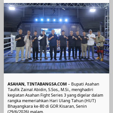
ke-
80
dan
Dorong
Pembinaan
Atlet
Muda
ASAHAN,
TINTABANGSA.COM
– Bupati Asahan
Taufik Zainal Abidin, S.Sos., M.Si., menghadiri
kegiatan Asahan Fight Series 3 yang digelar dalam
rangka memeriahkan Hari Ulang Tahun (HUT)
Bhayangkara ke-80 di GOR Kisaran, Senin
(29/6/2026) malam.