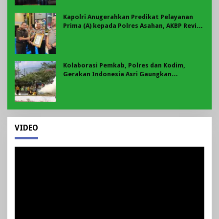
Kapolri Anugerahkan Predikat Pelayanan
Prima (A) kepada Polres Asahan, AKBP Revi
Nurvelani Terima Penghargaan
Kolaborasi Pemkab, Polres dan Kodim,
Gerakan Indonesia Asri Gaungkan
Semangat Gotong Royong di Lebong
VIDEO
Pemutar
Video