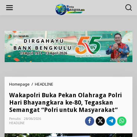
Lewati
ke
konten
Wakapolri
Homepage
/
HEADLINE
Buka
Wakapolri Buka Pekan Olahraga Polri
Pekan
Olahraga
Hari Bhayangkara ke-80, Tegaskan
Polri
Semangat “Polri untuk Masyarakat”
Hari
Bhayangkara
Penulis
28/06/2026
ke-
HEADLINE
80,
Tegaskan