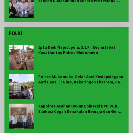
di Aceh Dilaksanakan Secara Profesional
dan Transparan
POLRI
Iptu Dedi Napitupulu, S.I.P., Resmi Jabat
Kasatlantas Polres Mukomuko
Polres Mukomuko Gelar Apel Kesiapsiagaan
Antisipasi El Nino, Kekeringan Ekstrem, dan
Karhutla Tahun 2026
Kapolres Asahan Dukung Sinergi DPD WIB,
Edukasi Cegah Kenakalan Remaja dan Geng
Motor Jadi Prioritas