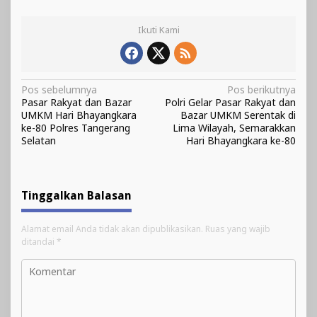
Ikuti Kami
Navigasi
Pos sebelumnya
Pos berikutnya
Pasar Rakyat dan Bazar
Polri Gelar Pasar Rakyat dan
pos
UMKM Hari Bhayangkara
Bazar UMKM Serentak di
ke-80 Polres Tangerang
Lima Wilayah, Semarakkan
Selatan
Hari Bhayangkara ke-80
Tinggalkan Balasan
Alamat email Anda tidak akan dipublikasikan.
Ruas yang wajib
ditandai
*