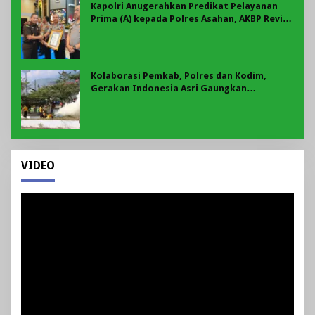
Kapolri Anugerahkan Predikat Pelayanan
Prima (A) kepada Polres Asahan, AKBP Revi
Nurvelani Terima Penghargaan
Kolaborasi Pemkab, Polres dan Kodim,
Gerakan Indonesia Asri Gaungkan
Semangat Gotong Royong di Lebong
VIDEO
Pemutar
Video