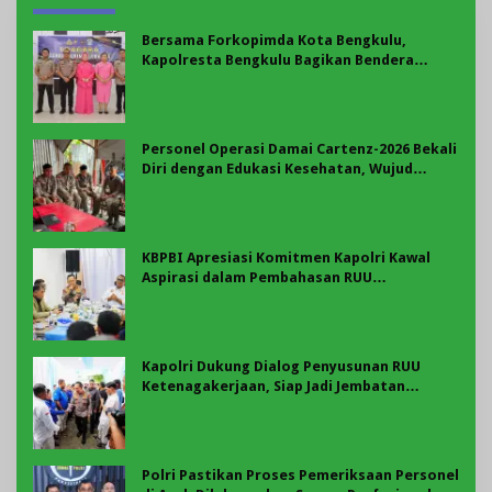
Bersama Forkopimda Kota Bengkulu,
Kapolresta Bengkulu Bagikan Bendera
Merah Putih di Belungguk Point
Personel Operasi Damai Cartenz-2026 Bekali
Diri dengan Edukasi Kesehatan, Wujud
Kepedulian terhadap Kesiapan dan
Kesejahteraan Anggota
KBPBI Apresiasi Komitmen Kapolri Kawal
Aspirasi dalam Pembahasan RUU
Ketenagakerjaan
Kapolri Dukung Dialog Penyusunan RUU
Ketenagakerjaan, Siap Jadi Jembatan
Aspirasi Buruh
Polri Pastikan Proses Pemeriksaan Personel