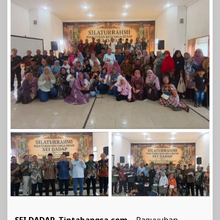
Kepedulian
Sosial
SEI DADAP,
Tintabangsa.com
– Paguyuban