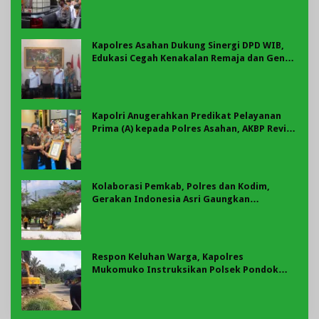
Karhutla Tahun 2026
Kapolres Asahan Dukung Sinergi DPD WIB,
Edukasi Cegah Kenakalan Remaja dan Geng
Motor Jadi Prioritas
Kapolri Anugerahkan Predikat Pelayanan
Prima (A) kepada Polres Asahan, AKBP Revi
Nurvelani Terima Penghargaan
Kolaborasi Pemkab, Polres dan Kodim,
Gerakan Indonesia Asri Gaungkan
Semangat Gotong Royong di Lebong
Respon Keluhan Warga, Kapolres
Mukomuko Instruksikan Polsek Pondok
Suguh Eksekusi Sampah Liar Menyengat Di
Kawasan Tepi Ruas jalan Lintas