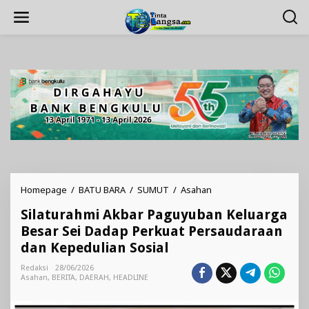
Lewati
ke
konten
Silaturahmi
Homepage
/
BATU BARA
/
SUMUT
/
Asahan
Akbar
Silaturahmi Akbar Paguyuban Keluarga
Paguyuban
Keluarga
Besar Sei Dadap Perkuat Persaudaraan
Besar
dan Kepedulian Sosial
Sei
Dadap
Redaksi
28/06/2026
Perkuat
Asahan
,
BERITA
,
DAERAH
,
HEADLINE
Persaudaraan
dan