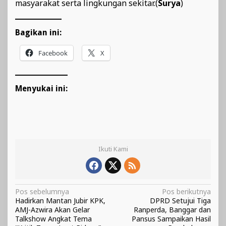
masyarakat serta lingkungan sekitar.(
Surya
)
Bagikan ini:
Facebook
X
Menyukai ini:
Ikuti Kami
Navigasi
Pos sebelumnya
Pos berikutnya
Hadirkan Mantan Jubir KPK,
DPRD Setujui Tiga
pos
AMJ-Azwira Akan Gelar
Ranperda, Banggar dan
Talkshow Angkat Tema
Pansus Sampaikan Hasil