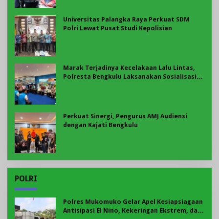
Universitas Palangka Raya Perkuat SDM
Polri Lewat Pusat Studi Kepolisian
Marak Terjadinya Kecelakaan Lalu Lintas,
Polresta Bengkulu Laksanakan Sosialisasi
Tertib Berlalu Lintas
Perkuat Sinergi, Pengurus AMJ Audiensi
dengan Kajati Bengkulu
POLRI
Polres Mukomuko Gelar Apel Kesiapsiagaan
Antisipasi El Nino, Kekeringan Ekstrem, dan