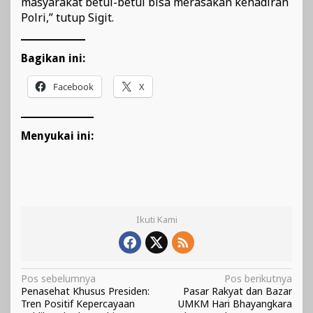
masyarakat betul-betul bisa merasakan kehadiran
Polri,” tutup Sigit.
Bagikan ini:
Facebook
X
Menyukai ini:
Ikuti Kami
Navigasi
Pos sebelumnya
Pos berikutnya
Penasehat Khusus Presiden:
Pasar Rakyat dan Bazar
pos
Tren Positif Kepercayaan
UMKM Hari Bhayangkara