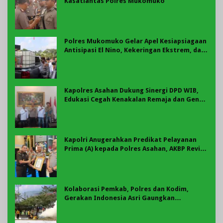
Kasatlantas Polres Mukomuko
Polres Mukomuko Gelar Apel Kesiapsiagaan
Antisipasi El Nino, Kekeringan Ekstrem, dan
Karhutla Tahun 2026
Kapolres Asahan Dukung Sinergi DPD WIB,
Edukasi Cegah Kenakalan Remaja dan Geng
Motor Jadi Prioritas
Kapolri Anugerahkan Predikat Pelayanan
Prima (A) kepada Polres Asahan, AKBP Revi
Nurvelani Terima Penghargaan
Kolaborasi Pemkab, Polres dan Kodim,
Gerakan Indonesia Asri Gaungkan
Semangat Gotong Royong di Lebong