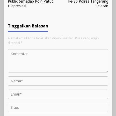
Publik terhadap Polri Patut
ke-80 Polres Tangerang
Diapresiasi
Selatan
Tinggalkan Balasan
Alamat email Anda tidak akan dipublikasikan.
Ruas yang wajib
ditandai
*