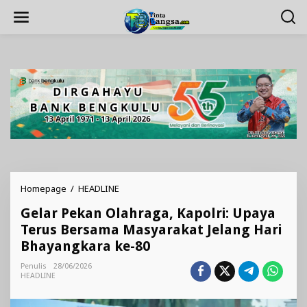
Lewati
ke
konten
Gelar
Homepage
/
HEADLINE
Pekan
Gelar Pekan Olahraga, Kapolri: Upaya
Olahraga,
Kapolri:
Terus Bersama Masyarakat Jelang Hari
Upaya
Bhayangkara ke-80
Terus
Bersama
Penulis
28/06/2026
Masyarakat
HEADLINE
Jelang
Hari