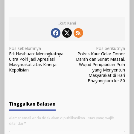
Ikuti Kami
Navigasi
Pos sebelumnya
Pos berikutnya
Edi Hasibuan: Meningkatnya
Polres Kaur Gelar Donor
pos
Citra Polri Jadi Apresiasi
Darah dan Sunat Massal,
Masyarakat atas Kinerja
Wujud Pengabdian Polri
Kepolisian
yang Menyentuh
Masyarakat di Hari
Bhayangkara ke-80
Tinggalkan Balasan
Alamat email Anda tidak akan dipublikasikan.
Ruas yang wajib
ditandai
*