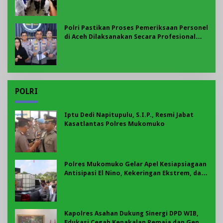
Polri Pastikan Proses Pemeriksaan Personel
di Aceh Dilaksanakan Secara Profesional
dan Transparan
POLRI
Iptu Dedi Napitupulu, S.I.P., Resmi Jabat
Kasatlantas Polres Mukomuko
Polres Mukomuko Gelar Apel Kesiapsiagaan
Antisipasi El Nino, Kekeringan Ekstrem, dan
Karhutla Tahun 2026
Kapolres Asahan Dukung Sinergi DPD WIB,
Edukasi Cegah Kenakalan Remaja dan Geng