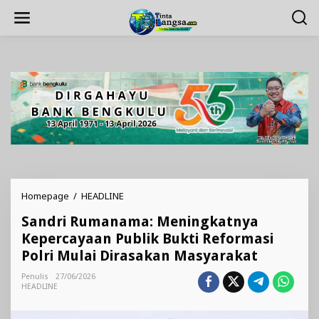
Lewati
ke
konten
Sandri
Homepage
/
HEADLINE
Rumanama:
Sandri Rumanama: Meningkatnya
Meningkatnya
Kepercayaan
Kepercayaan Publik Bukti Reformasi
Publik
Polri Mulai Dirasakan Masyarakat
Bukti
Reformasi
Penulis
27/06/2026
Polri
HEADLINE
Mulai
Dirasakan