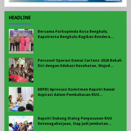
HEADLINE
Bersama Forkopimda Kota Bengkulu,
Kapolresta Bengkulu Bagikan Bendera
Merah Putih di Belungguk Point
Personel Operasi Damai Cartenz-2026 Bekali
Diri dengan Edukasi Kesehatan, Wujud
Kepedulian terhadap Kesiapan dan
Kesejahteraan Anggota
KBPBI Apresiasi Komitmen Kapolri Kawal
Aspirasi dalam Pembahasan RUU
Ketenagakerjaan
Kapolri Dukung Dialog Penyusunan RUU
Ketenagakerjaan, Siap Jadi Jembatan
Aspirasi Buruh