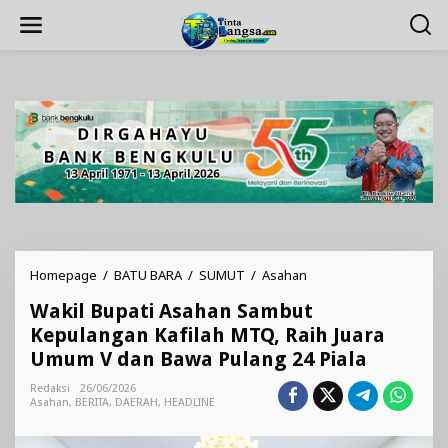
Lewati
ke
konten
Wakil
Homepage
/
BATU BARA
/
SUMUT
/
Asahan
Bupati
Wakil Bupati Asahan Sambut
Asahan
Sambut
Kepulangan Kafilah MTQ, Raih Juara
Kepulangan
Umum V dan Bawa Pulang 24 Piala
Kafilah
MTQ,
Redaksi
26/06/2026
Raih
Asahan
,
BERITA
,
DAERAH
,
HEADLINE
Juara
Umum