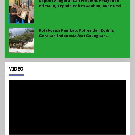
Kapolri Anugerahkan Predikat Pelayanan
Prima (A) kepada Polres Asahan, AKBP Revi
Nurvelani Terima Penghargaan
Kolaborasi Pemkab, Polres dan Kodim,
Gerakan Indonesia Asri Gaungkan
Semangat Gotong Royong di Lebong
VIDEO
Pemutar
Video