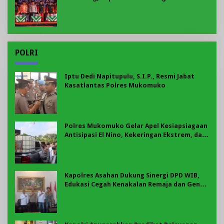
Anggota Kehormatan
POLRI
Iptu Dedi Napitupulu, S.I.P., Resmi Jabat
Kasatlantas Polres Mukomuko
Polres Mukomuko Gelar Apel Kesiapsiagaan
Antisipasi El Nino, Kekeringan Ekstrem, dan
Karhutla Tahun 2026
Kapolres Asahan Dukung Sinergi DPD WIB,
Edukasi Cegah Kenakalan Remaja dan Geng
Motor Jadi Prioritas