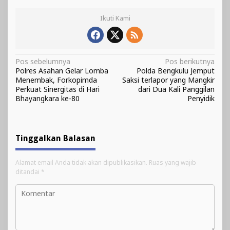
Ikuti Kami
Navigasi
Pos sebelumnya
Pos berikutnya
Polres Asahan Gelar Lomba
Polda Bengkulu Jemput
pos
Menembak, Forkopimda
Saksi terlapor yang Mangkir
Perkuat Sinergitas di Hari
dari Dua Kali Panggilan
Bhayangkara ke-80
Penyidik
Tinggalkan Balasan
Alamat email Anda tidak akan dipublikasikan.
Ruas yang wajib
ditandai
*