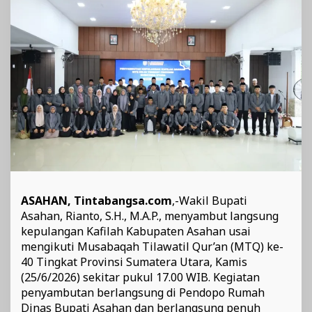
V
dan
Bawa
Pulang
24
Piala
ASAHAN, Tintabangsa.com
,-Wakil Bupati
Asahan, Rianto, S.H., M.A.P., menyambut langsung
kepulangan Kafilah Kabupaten Asahan usai
mengikuti Musabaqah Tilawatil Qur’an (MTQ) ke-
40 Tingkat Provinsi Sumatera Utara, Kamis
(25/6/2026) sekitar pukul 17.00 WIB. Kegiatan
penyambutan berlangsung di Pendopo Rumah
Dinas Bupati Asahan dan berlangsung penuh