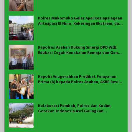
Polres Mukomuko Gelar Apel Kesiapsiagaan
Antisipasi El Nino, Kekeringan Ekstrem, dan
Karhutla Tahun 2026
Kapolres Asahan Dukung Sinergi DPD WIB,
Edukasi Cegah Kenakalan Remaja dan Geng
Motor Jadi Prioritas
Kapolri Anugerahkan Predikat Pelayanan
Prima (A) kepada Polres Asahan, AKBP Revi
Nurvelani Terima Penghargaan
Kolaborasi Pemkab, Polres dan Kodim,
Gerakan Indonesia Asri Gaungkan
Semangat Gotong Royong di Lebong