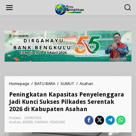
Lewati
ke
konten
Peningkatan
Homepage
/
BATU BARA
/
SUMUT
/
Asahan
Kapasitas
Peningkatan Kapasitas Penyelenggara
Penyelenggara
Jadi
Jadi Kunci Sukses Pilkades Serentak
Kunci
2026 di Kabupaten Asahan
Sukses
Pilkades
Redaksi
24/06/2026
Serentak
Asahan
,
BERITA
,
DAERAH
,
HEADLINE
2026
di