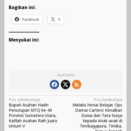
Bagikan ini:
Facebook
X
Menyukai ini:
Ikuti Kami
Navigasi
Pos sebelumnya
Pos berikutnya
Bupati Asahan Hadiri
Melalui Honai Belajar, Ops
pos
Penutupan MTQ ke-40
Damai Cartenz Kenalkan
Provinsi Sumatera Utara,
Dunia dan Tata Surya
Kafilah Asahan Raih Juara
kepada Anak-anak di
Umum V
Tembagapura, Timika,