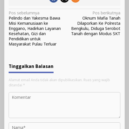
Navigasi
Pos sebelumnya
Pos berikutnya
Pelindo dan Yakesma Bawa
Oknum Mafia Tanah
pos
Misi Kemanusiaan ke
Dilaporkan Ke Polresta
Enggano, Hadirkan Layanan
Bengkulu, Diduga Serobot
Kesehatan, Gizi dan
Tanah dengan Modus SKT
Pendidikan untuk
Masyarakat Pulau Terluar
Tinggalkan Balasan
Alamat email Anda tidak akan dipublikasikan.
Ruas yang wajib
ditandai
*