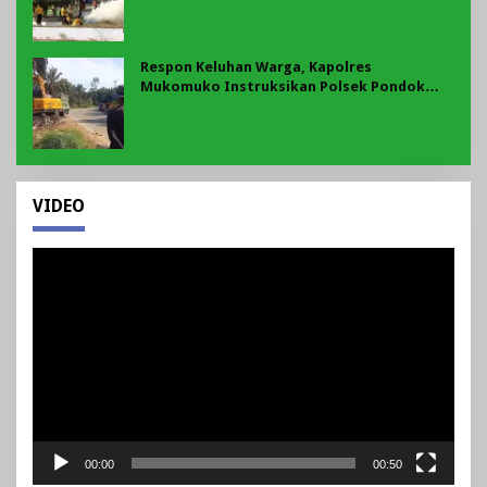
Respon Keluhan Warga, Kapolres
Mukomuko Instruksikan Polsek Pondok
Suguh Eksekusi Sampah Liar Menyengat Di
Kawasan Tepi Ruas jalan Lintas
VIDEO
Pemutar
Video
00:00
00:50