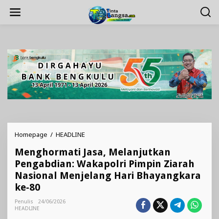
Lewati
ke
konten
Menghormati
Homepage
/
HEADLINE
Jasa,
Menghormati Jasa, Melanjutkan
Melanjutkan
Pengabdian:
Pengabdian: Wakapolri Pimpin Ziarah
Wakapolri
Nasional Menjelang Hari Bhayangkara
Pimpin
ke-80
Ziarah
Nasional
Penulis
24/06/2026
Menjelang
HEADLINE
Hari