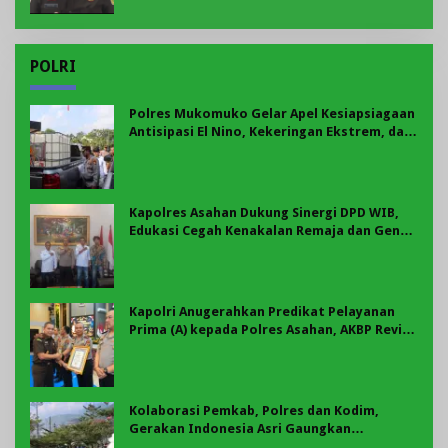
POLRI
Polres Mukomuko Gelar Apel Kesiapsiagaan
Antisipasi El Nino, Kekeringan Ekstrem, dan
Karhutla Tahun 2026
Kapolres Asahan Dukung Sinergi DPD WIB,
Edukasi Cegah Kenakalan Remaja dan Geng
Motor Jadi Prioritas
Kapolri Anugerahkan Predikat Pelayanan
Prima (A) kepada Polres Asahan, AKBP Revi
Nurvelani Terima Penghargaan
Kolaborasi Pemkab, Polres dan Kodim,
Gerakan Indonesia Asri Gaungkan
Semangat Gotong Royong di Lebong