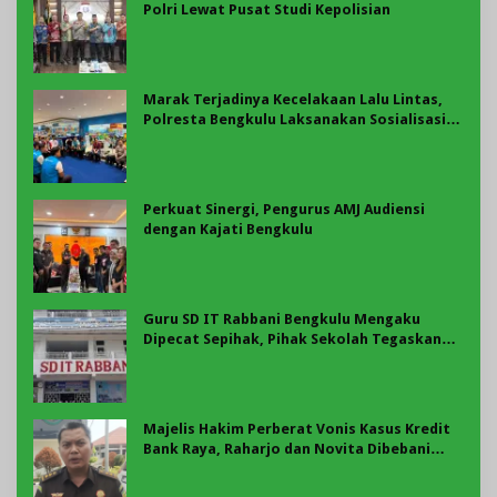
Polri Lewat Pusat Studi Kepolisian
Marak Terjadinya Kecelakaan Lalu Lintas,
Polresta Bengkulu Laksanakan Sosialisasi
Tertib Berlalu Lintas
Perkuat Sinergi, Pengurus AMJ Audiensi
dengan Kajati Bengkulu
Guru SD IT Rabbani Bengkulu Mengaku
Dipecat Sepihak, Pihak Sekolah Tegaskan
Pemberhentian Berdasarkan Evaluasi
Majelis Hakim Perberat Vonis Kasus Kredit
Bank Raya, Raharjo dan Novita Dibebani
Uang Pengganti Rp58,8 Miliar