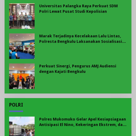
Universitas Palangka Raya Perkuat SDM
Polri Lewat Pusat Studi Kepolisian
Marak Terjadinya Kecelakaan Lalu Lintas,
Polresta Bengkulu Laksanakan Sosialisasi
Tertib Berlalu Lintas
Perkuat Sinergi, Pengurus AMJ Audiensi
dengan Kajati Bengkulu
POLRI
Polres Mukomuko Gelar Apel Kesiapsiagaan
Antisipasi El Nino, Kekeringan Ekstrem, dan
Karhutla Tahun 2026