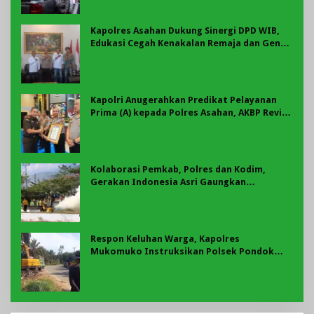
Kapolres Asahan Dukung Sinergi DPD WIB,
Edukasi Cegah Kenakalan Remaja dan Geng
Motor Jadi Prioritas
Kapolri Anugerahkan Predikat Pelayanan
Prima (A) kepada Polres Asahan, AKBP Revi
Nurvelani Terima Penghargaan
Kolaborasi Pemkab, Polres dan Kodim,
Gerakan Indonesia Asri Gaungkan
Semangat Gotong Royong di Lebong
Respon Keluhan Warga, Kapolres
Mukomuko Instruksikan Polsek Pondok
Suguh Eksekusi Sampah Liar Menyengat Di
Kawasan Tepi Ruas jalan Lintas