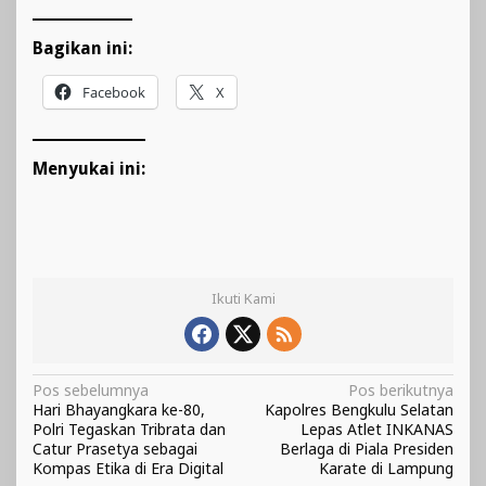
Bagikan ini:
Facebook
X
Menyukai ini:
Ikuti Kami
Navigasi
Pos sebelumnya
Pos berikutnya
Hari Bhayangkara ke-80,
Kapolres Bengkulu Selatan
pos
Polri Tegaskan Tribrata dan
Lepas Atlet INKANAS
Catur Prasetya sebagai
Berlaga di Piala Presiden
Kompas Etika di Era Digital
Karate di Lampung