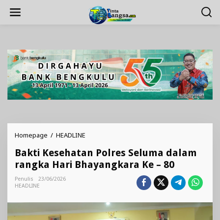
Lewati
ke
konten
Bakti
Homepage
/
HEADLINE
Kesehatan
Bakti Kesehatan Polres Seluma dalam
Polres
Seluma
rangka Hari Bhayangkara Ke – 80
dalam
rangka
Penulis
23/06/2026
HEADLINE
Hari
Bhayangkara
Ke
-