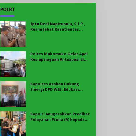
POLRI
Iptu Dedi Napitupulu, S.I.P.,
Resmi Jabat Kasatlantas
Polres Mukomuko
Polres Mukomuko Gelar Apel
Kesiapsiagaan Antisipasi El
Nino, Kekeringan Ekstrem, dan
Karhutla Tahun 2026
Kapolres Asahan Dukung
Sinergi DPD WIB, Edukasi
Cegah Kenakalan Remaja dan
Geng Motor Jadi Prioritas
Kapolri Anugerahkan Predikat
Pelayanan Prima (A) kepada
Polres Asahan, AKBP Revi
Nurvelani Terima Penghargaan