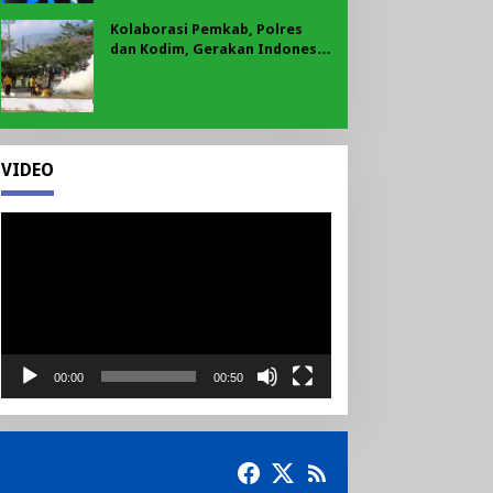
Kolaborasi Pemkab, Polres
dan Kodim, Gerakan Indonesia
Asri Gaungkan Semangat
Gotong Royong di Lebong
VIDEO
Pemutar
Video
00:00
00:50