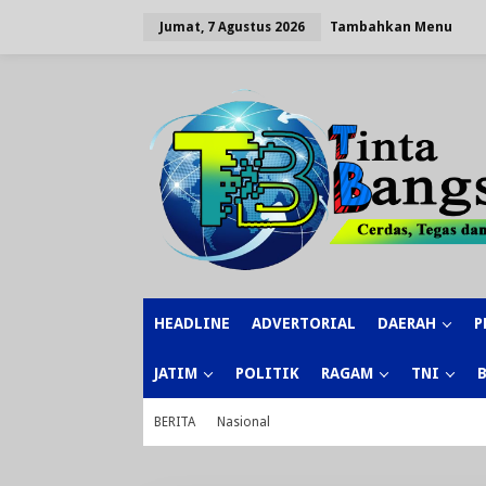
Lewati
ke
Tambahkan Menu
Jumat, 7 Agustus 2026
konten
HEADLINE
ADVERTORIAL
DAERAH
P
JATIM
POLITIK
RAGAM
TNI
BERITA
Nasional