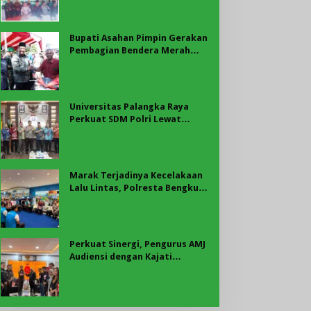
Bupati Asahan
Bupati Asahan Pimpin Gerakan
Pembagian Bendera Merah
Putih, Ribuan Bendera
Dibagikan Sambut HUT ke-81
RI
Universitas Palangka Raya
Perkuat SDM Polri Lewat
Pusat Studi Kepolisian
Marak Terjadinya Kecelakaan
Lalu Lintas, Polresta Bengkulu
Laksanakan Sosialisasi Tertib
Berlalu Lintas
Perkuat Sinergi, Pengurus AMJ
Audiensi dengan Kajati
Bengkulu