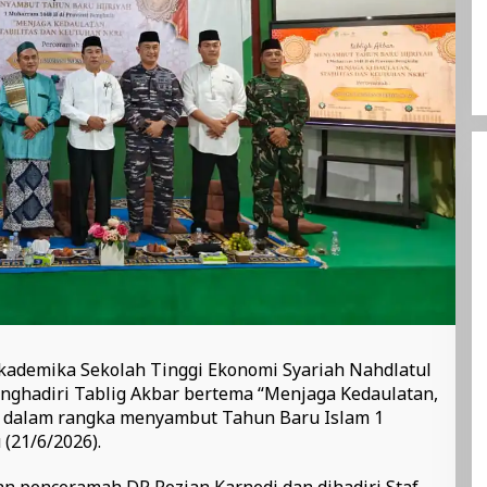
kademika Sekolah Tinggi Ekonomi Syariah Nahdlatul
ghadiri Tablig Akbar bertema “Menjaga Kedaulatan,
I” dalam rangka menyambut Tahun Baru Islam 1
(21/6/2026).
n penceramah DR Rozian Karnedi dan dihadiri Staf