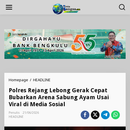
Lewati
ke
konten
Polres
Homepage
/
HEADLINE
Rejang
Polres Rejang Lebong Gerak Cepat
Lebong
Gerak
Bubarkan Arena Sabung Ayam Usai
Cepat
Viral di Media Sosial
Bubarkan
Arena
Penulis
21/06/2026
Sabung
HEADLINE
Ayam
Usai