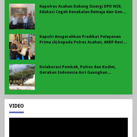
Kapolres Asahan Dukung Sinergi DPD WIB,
Edukasi Cegah Kenakalan Remaja dan Geng
Motor Jadi Prioritas
Kapolri Anugerahkan Predikat Pelayanan
Prima (A) kepada Polres Asahan, AKBP Revi
Nurvelani Terima Penghargaan
Kolaborasi Pemkab, Polres dan Kodim,
Gerakan Indonesia Asri Gaungkan
Semangat Gotong Royong di Lebong
VIDEO
Pemutar
Video