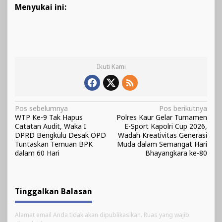
Menyukai ini:
Ikuti Kami
Navigasi
Pos sebelumnya
Pos berikutnya
WTP Ke-9 Tak Hapus
Polres Kaur Gelar Turnamen
pos
Catatan Audit, Waka I
E-Sport Kapolri Cup 2026,
DPRD Bengkulu Desak OPD
Wadah Kreativitas Generasi
Tuntaskan Temuan BPK
Muda dalam Semangat Hari
dalam 60 Hari
Bhayangkara ke-80
Tinggalkan Balasan
Alamat email Anda tidak akan dipublikasikan.
Ruas yang wajib