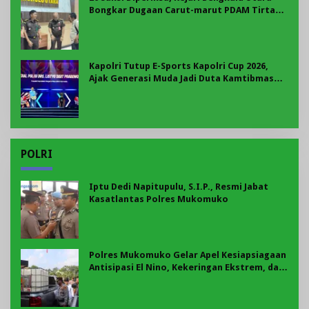
Bongkar Dugaan Carut-marut PDAM Tirta
Ratu Samban
Kapolri Tutup E-Sports Kapolri Cup 2026,
Ajak Generasi Muda Jadi Duta Kamtibmas
Dan Aktif Laporkan Gangguan Ke 110
POLRI
Iptu Dedi Napitupulu, S.I.P., Resmi Jabat
Kasatlantas Polres Mukomuko
Polres Mukomuko Gelar Apel Kesiapsiagaan
Antisipasi El Nino, Kekeringan Ekstrem, dan
Karhutla Tahun 2026