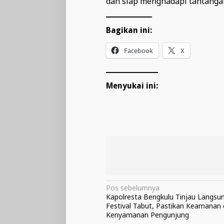
dan siap menghadapi tantanga
Bagikan ini:
Facebook
X
Menyukai ini:
Navigasi
Pos sebelumnya
Kapolresta Bengkulu Tinjau Langsu
pos
Festival Tabut, Pastikan Keamanan
Kenyamanan Pengunjung