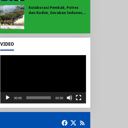
Kolaborasi Pemkab, Polres
dan Kodim, Gerakan Indonesia
Asri Gaungkan Semangat
Gotong Royong di Lebong
VIDEO
Pemutar
Video
00:00
00:50