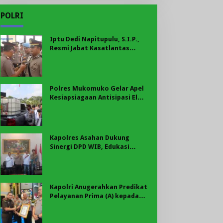
POLRI
Iptu Dedi Napitupulu, S.I.P.,
Resmi Jabat Kasatlantas
Polres Mukomuko
Polres Mukomuko Gelar Apel
Kesiapsiagaan Antisipasi El
Nino, Kekeringan Ekstrem, dan
Karhutla Tahun 2026
Kapolres Asahan Dukung
Sinergi DPD WIB, Edukasi
Cegah Kenakalan Remaja dan
Geng Motor Jadi Prioritas
Kapolri Anugerahkan Predikat
Pelayanan Prima (A) kepada
Polres Asahan, AKBP Revi
Nurvelani Terima Penghargaan