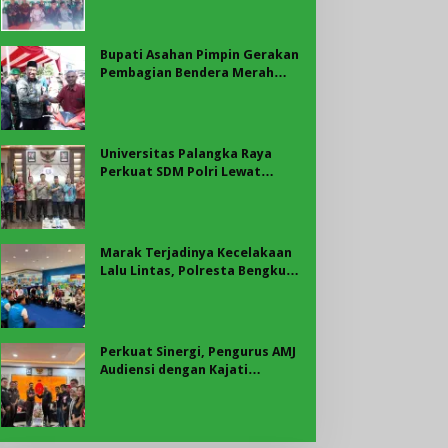
Bupati Asahan
Bupati Asahan Pimpin Gerakan
Pembagian Bendera Merah
Putih, Ribuan Bendera
Dibagikan Sambut HUT ke-81
RI
Universitas Palangka Raya
Perkuat SDM Polri Lewat
Pusat Studi Kepolisian
Marak Terjadinya Kecelakaan
Lalu Lintas, Polresta Bengkulu
Laksanakan Sosialisasi Tertib
Berlalu Lintas
Perkuat Sinergi, Pengurus AMJ
Audiensi dengan Kajati
Bengkulu