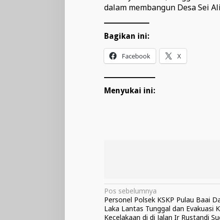
dalam membangun Desa Sei Ali
Bagikan ini:
Facebook
X
Menyukai ini:
Navigasi
Pos sebelumnya
Personel Polsek KSKP Pulau Baai D
pos
Laka Lantas Tunggal dan Evakuasi 
Kecelakaan di di Jalan Ir Rustandi S