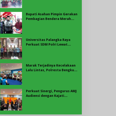
Bupati Asahan
Bupati Asahan Pimpin Gerakan
Pembagian Bendera Merah
Putih, Ribuan Bendera
Dibagikan Sambut HUT ke-81
RI
Universitas Palangka Raya
Perkuat SDM Polri Lewat
Pusat Studi Kepolisian
Marak Terjadinya Kecelakaan
Lalu Lintas, Polresta Bengkulu
Laksanakan Sosialisasi Tertib
Berlalu Lintas
Perkuat Sinergi, Pengurus AMJ
Audiensi dengan Kajati
Bengkulu