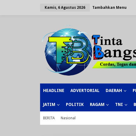
Lewati
ke
Tambahkan Menu
Kamis, 6 Agustus 2026
konten
HEADLINE
ADVERTORIAL
DAERAH
P
JATIM
POLITIK
RAGAM
TNI
BERITA
Nasional