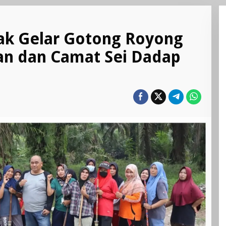
ga
ak Gelar Gotong Royong
ak
an dan Camat Sei Dadap
ar
ong
ong
sal,
RD
han
at
ap
ut
ir