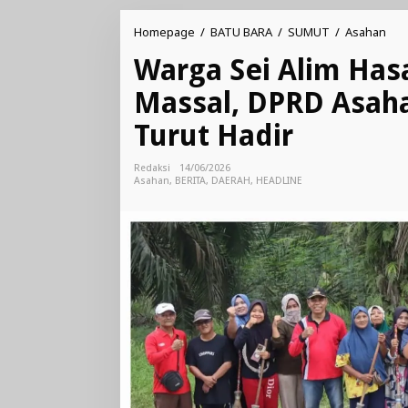
War
Homepage
/
BATU BARA
/
SUMUT
/
Asahan
Sei
Warga Sei Alim Has
Alim
Has
Massal, DPRD Asah
Gel
Got
Turut Hadir
Roy
Mas
DP
Redaksi
14/06/2026
Asa
Asahan
,
BERITA
,
DAERAH
,
HEADLINE
dan
Cam
Sei
Dad
Tur
Had