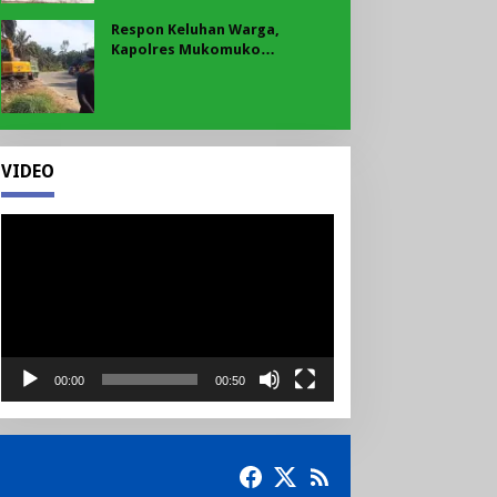
Respon Keluhan Warga,
Kapolres Mukomuko
Instruksikan Polsek Pondok
Suguh Eksekusi Sampah Liar
Menyengat Di Kawasan Tepi
Ruas jalan Lintas
VIDEO
Pemutar
Video
00:00
00:50