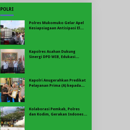
POLRI
Polres Mukomuko Gelar Apel
Kesiapsiagaan Antisipasi El
Nino, Kekeringan Ekstrem, dan
Karhutla Tahun 2026
Kapolres Asahan Dukung
Sinergi DPD WIB, Edukasi
Cegah Kenakalan Remaja dan
Geng Motor Jadi Prioritas
Kapolri Anugerahkan Predikat
Pelayanan Prima (A) kepada
Polres Asahan, AKBP Revi
Nurvelani Terima Penghargaan
Kolaborasi Pemkab, Polres
dan Kodim, Gerakan Indonesia
Asri Gaungkan Semangat
Gotong Royong di Lebong