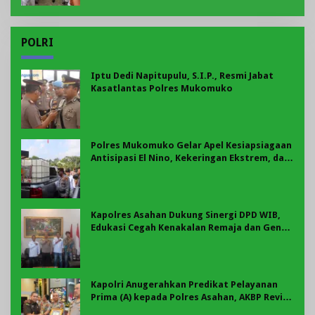
POLRI
Iptu Dedi Napitupulu, S.I.P., Resmi Jabat
Kasatlantas Polres Mukomuko
Polres Mukomuko Gelar Apel Kesiapsiagaan
Antisipasi El Nino, Kekeringan Ekstrem, dan
Karhutla Tahun 2026
Kapolres Asahan Dukung Sinergi DPD WIB,
Edukasi Cegah Kenakalan Remaja dan Geng
Motor Jadi Prioritas
Kapolri Anugerahkan Predikat Pelayanan
Prima (A) kepada Polres Asahan, AKBP Revi
Nurvelani Terima Penghargaan