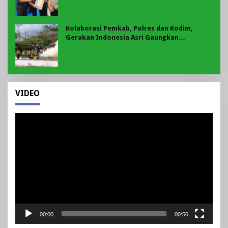
Kolaborasi Pemkab, Polres dan Kodim,
Gerakan Indonesia Asri Gaungkan
Semangat Gotong Royong di Lebong
VIDEO
Pemutar
Video
00:00
00:50