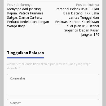
Navigasi
Pos sebelumnya
Pos berikutnya
Menyapa dari Jantung
Personel Polsek KSKP Pulau
pos
Papua, Patroli Humanis
Baai Datangi TKP Laka
Satgas Damai Cartenz
Lantas Tunggal dan
Perkuat Kedekatan dengan
Evakuasi Korban Kecelakaan
Warga Ilaga
di di Jalan Ir Rustandi
Sugianto Depan Pasar
Jangkar TPI
Tinggalkan Balasan
Alamat email Anda tidak akan dipublikasikan.
Ruas yang wajib
ditandai
*