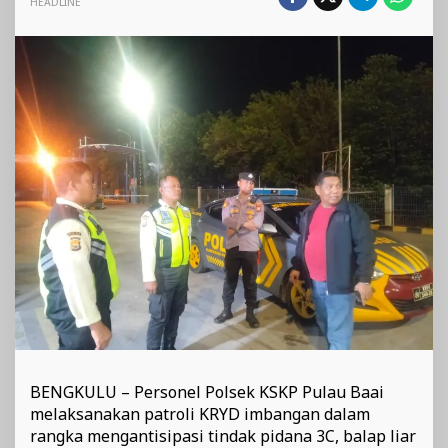
HEADLINE
Antisipasi
3C
dan
Balap
Liar
Saat
Patroli
KRYD
Polsek
KSKP
Pulau
Baai
di
Kawasan
Pulau
Baai
BENGKULU – Personel Polsek KSKP Pulau Baai
melaksanakan patroli KRYD imbangan dalam
rangka mengantisipasi tindak pidana 3C, balap liar