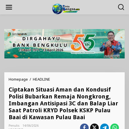
Lewati
ke
konten
Ciptakan
Homepage
/
HEADLINE
Situasi
Ciptakan Situasi Aman dan Kondusif
Aman
dan
Polisi Bubarkan Remaja Nongkrong,
Kondusif
Imbangan Antisipasi 3C dan Balap Liar
Polisi
Saat Patroli KRYD Polsek KSKP Pulau
Bubarkan
Remaja
Baai di Kawasan Pulau Baai
Nongkrong,
Imbangan
Penulis
14/06/2026