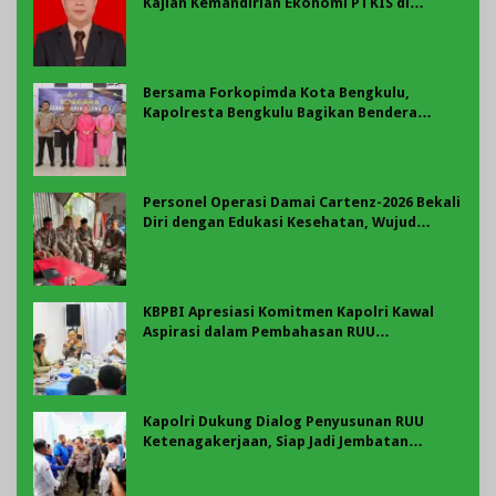
Kajian Kemandirian Ekonomi PTKIS di
Bengkulu
Bersama Forkopimda Kota Bengkulu,
Kapolresta Bengkulu Bagikan Bendera
Merah Putih di Belungguk Point
Personel Operasi Damai Cartenz-2026 Bekali
Diri dengan Edukasi Kesehatan, Wujud
Kepedulian terhadap Kesiapan dan
Kesejahteraan Anggota
KBPBI Apresiasi Komitmen Kapolri Kawal
Aspirasi dalam Pembahasan RUU
Ketenagakerjaan
Kapolri Dukung Dialog Penyusunan RUU
Ketenagakerjaan, Siap Jadi Jembatan
Aspirasi Buruh