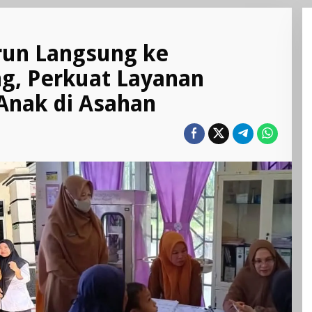
ter
ialis
urun Langsung ke
un
gsung
g, Perkuat Layanan
kesmas
Anak di Asahan
uning,
kuat
anan
ehatan
k
han