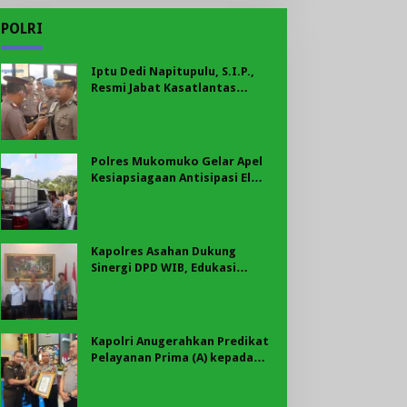
POLRI
Iptu Dedi Napitupulu, S.I.P.,
Resmi Jabat Kasatlantas
Polres Mukomuko
Polres Mukomuko Gelar Apel
Kesiapsiagaan Antisipasi El
Nino, Kekeringan Ekstrem, dan
Karhutla Tahun 2026
Kapolres Asahan Dukung
Sinergi DPD WIB, Edukasi
Cegah Kenakalan Remaja dan
Geng Motor Jadi Prioritas
Kapolri Anugerahkan Predikat
Pelayanan Prima (A) kepada
Polres Asahan, AKBP Revi
Nurvelani Terima Penghargaan