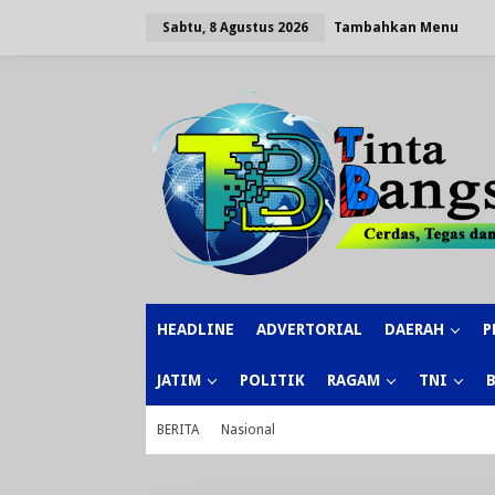
Lewati
ke
Tambahkan Menu
Sabtu, 8 Agustus 2026
konten
HEADLINE
ADVERTORIAL
DAERAH
P
JATIM
POLITIK
RAGAM
TNI
BERITA
Nasional