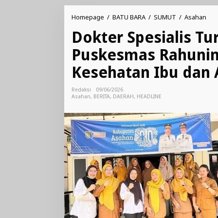
Dok
Homepage
/
BATU BARA
/
SUMUT
/
Asahan
Spes
Dokter Spesialis T
Tur
Lan
Puskesmas Rahunin
ke
Pus
Kesehatan Ibu dan 
Rah
Per
Lay
Redaksi
09/06/2026
Kes
Asahan
,
BERITA
,
DAERAH
,
HEADLINE
Ibu
dan
Ana
di
Asa