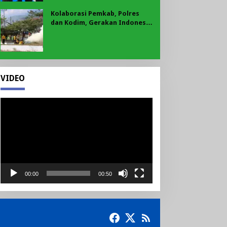
Kolaborasi Pemkab, Polres
dan Kodim, Gerakan Indonesia
Asri Gaungkan Semangat
Gotong Royong di Lebong
VIDEO
Pemutar
Video
00:00
00:50