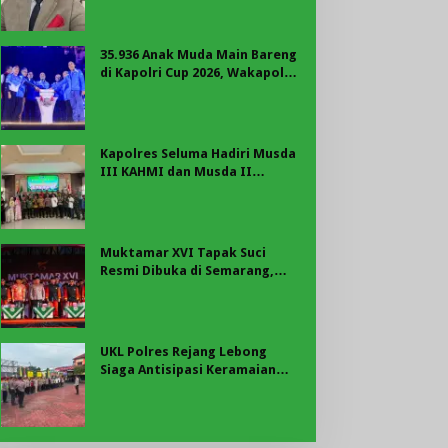
35.936 Anak Muda Main Bareng
di Kapolri Cup 2026, Wakapolri:
Jangan Cuma Jadi Penonton,
Jadilah Talenta Digital
Kapolres Seluma Hadiri Musda
III KAHMI dan Musda II
FORHATI Kabupaten Seluma
Muktamar XVI Tapak Suci
Resmi Dibuka di Semarang,
Kapolri Terima Anugerah
Anggota Kehormatan
UKL Polres Rejang Lebong
Siaga Antisipasi Keramaian
Masyarakat