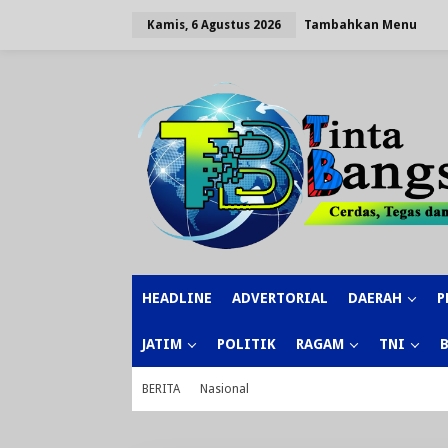
Lewati
ke
Tambahkan Menu
Kamis, 6 Agustus 2026
konten
HEADLINE
ADVERTORIAL
DAERAH
P
JATIM
POLITIK
RAGAM
TNI
BERITA
Nasional