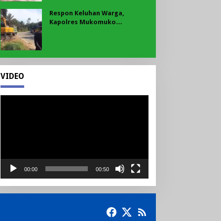
Respon Keluhan Warga,
Kapolres Mukomuko
Instruksikan Polsek Pondok
Suguh Eksekusi Sampah Liar
Menyengat Di Kawasan Tepi
Ruas jalan Lintas
VIDEO
Pemutar
Video
00:00
00:50