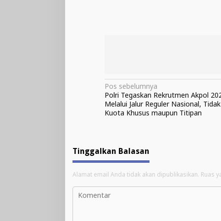
Navigasi
Pos sebelumnya
Polri Tegaskan Rekrutmen Akpol 20
pos
Melalui Jalur Reguler Nasional, Tida
Kuota Khusus maupun Titipan
Tinggalkan Balasan
Alamat email Anda tidak akan dipublikasikan.
Ruas y