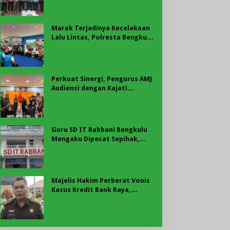
Marak Terjadinya Kecelakaan
Lalu Lintas, Polresta Bengkulu
Laksanakan Sosialisasi Tertib
Berlalu Lintas
Perkuat Sinergi, Pengurus AMJ
Audiensi dengan Kajati
Bengkulu
Guru SD IT Rabbani Bengkulu
Mengaku Dipecat Sepihak,
Pihak Sekolah Tegaskan
Pemberhentian Berdasarkan
Evaluasi
Majelis Hakim Perberat Vonis
Kasus Kredit Bank Raya,
Raharjo dan Novita Dibebani
Uang Pengganti Rp58,8 Miliar