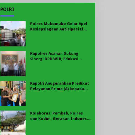
POLRI
Polres Mukomuko Gelar Apel
Kesiapsiagaan Antisipasi El
Nino, Kekeringan Ekstrem, dan
Karhutla Tahun 2026
Kapolres Asahan Dukung
Sinergi DPD WIB, Edukasi
Cegah Kenakalan Remaja dan
Geng Motor Jadi Prioritas
Kapolri Anugerahkan Predikat
Pelayanan Prima (A) kepada
Polres Asahan, AKBP Revi
Nurvelani Terima Penghargaan
Kolaborasi Pemkab, Polres
dan Kodim, Gerakan Indonesia
Asri Gaungkan Semangat
Gotong Royong di Lebong