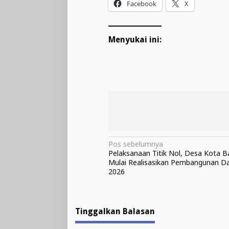
Facebook
X
Menyukai ini:
Navigasi
Pos sebelumnya
Pelaksanaan Titik Nol, Desa Kota 
pos
Mulai Realisasikan Pembangunan D
2026
Tinggalkan Balasan