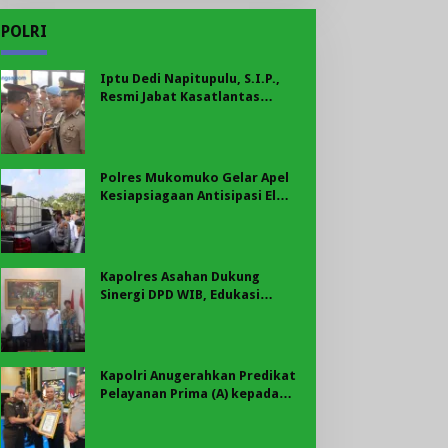
POLRI
Iptu Dedi Napitupulu, S.I.P.,
Resmi Jabat Kasatlantas
Polres Mukomuko
Polres Mukomuko Gelar Apel
Kesiapsiagaan Antisipasi El
Nino, Kekeringan Ekstrem, dan
Karhutla Tahun 2026
Kapolres Asahan Dukung
Sinergi DPD WIB, Edukasi
Cegah Kenakalan Remaja dan
Geng Motor Jadi Prioritas
Kapolri Anugerahkan Predikat
Pelayanan Prima (A) kepada
Polres Asahan, AKBP Revi
Nurvelani Terima Penghargaan