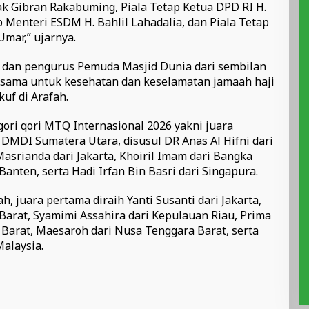
ak Gibran Rakabuming, Piala Tetap Ketua DPD RI H.
 Menteri ESDM H. Bahlil Lahadalia, dan Piala Tetap
mar,” ujarnya.
ta dan pengurus Pemuda Masjid Dunia dari sembilan
rsama untuk kesehatan dan keselamatan jamaah haji
uf di Arafah.
ori qori MTQ Internasional 2026 yakni juara
MDI Sumatera Utara, disusul DR Anas Al Hifni dari
asrianda dari Jakarta, Khoiril Imam dari Bangka
Banten, serta Hadi Irfan Bin Basri dari Singapura.
, juara pertama diraih Yanti Susanti dari Jakarta,
a Barat, Syamimi Assahira dari Kepulauan Riau, Prima
 Barat, Maesaroh dari Nusa Tenggara Barat, serta
Malaysia.