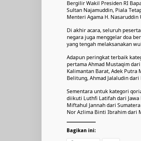
Bergilir Wakil Presiden RI Bap
Sultan Najamuddin, Piala Tetap
Menteri Agama H. Nasaruddin U
Di akhir acara, seluruh peser
negara juga menggelar doa be
yang tengah melaksanakan wuk
Adapun peringkat terbaik kateg
pertama Ahmad Mustaqim dari D
Kalimantan Barat, Adek Putra M
Belitung, Ahmad Jalaludin dari 
Sementara untuk kategori qoriah
diikuti Luthfi Latifah dari Jaw
Miftahul Jannah dari Sumatera
Nor Azlima Binti Ibrahim dari 
Bagikan ini: