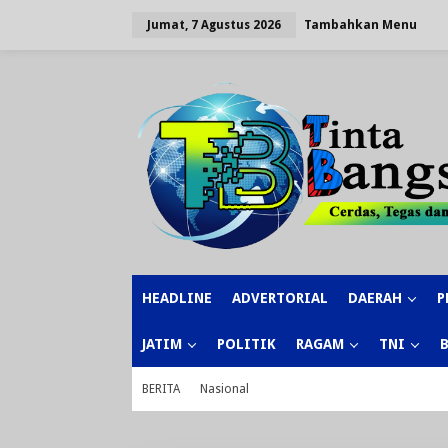
Lewati
ke
Tambahkan Menu
Jumat, 7 Agustus 2026
konten
HEADLINE
ADVERTORIAL
DAERAH
P
JATIM
POLITIK
RAGAM
TNI
BERITA
Nasional