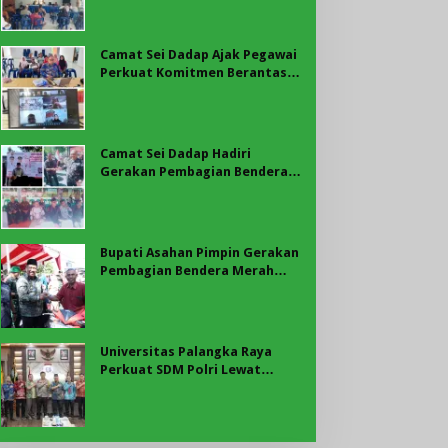
Perlombaan
Camat Sei Dadap Ajak Pegawai
Perkuat Komitmen Berantas
Korupsi melalui Program BER-
AKSI KPK
Camat Sei Dadap Hadiri
Gerakan Pembagian Bendera
Merah Putih yang Dipimpin
Bupati Asahan
Bupati Asahan Pimpin Gerakan
Pembagian Bendera Merah
Putih, Ribuan Bendera
Dibagikan Sambut HUT ke-81
RI
Universitas Palangka Raya
Perkuat SDM Polri Lewat
Pusat Studi Kepolisian