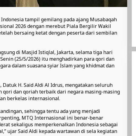
l Indonesia tampil gemilang pada ajang Musabaqah
sional 2026 dengan merebut Piala Bergilir Wakil
telah bersaing ketat dengan peserta dari sembilan
ung di Masjid Istiqlal, Jakarta, selama tiga hari
 Senin (25/5/2026) itu menghadirkan para qori dan
egara dalam suasana syiar Islam yang khidmat dan
 Datuk H. Said Aldi Al Idrus, mengatakan seluruh
 qori dan qoriah terbaik dari negara masing-masing
an berkelas internasional.
andingan, sehingga tentu ada yang menjadi
rpenting, MTQ Internasional ini benar-benar
derat sekaligus memperkenalkan Indonesia sebagai
l,” ujar Said Aldi kepada wartawan di sela kegiatan