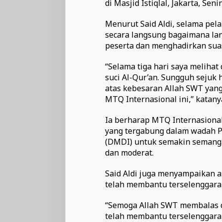
di Masjid Istiqlal, Jakarta, Seni
Menurut Said Aldi, selama pel
secara langsung bagaimana lan
peserta dan menghadirkan suas
“Selama tiga hari saya meliha
suci Al-Qur’an. Sungguh sejuk 
atas kebesaran Allah SWT yan
MTQ Internasional ini,” katany
Ia berharap MTQ Internasional
yang tergabung dalam wadah P
(DMDI) untuk semakin semangat
dan moderat.
Said Aldi juga menyampaikan a
telah membantu terselenggara
“Semoga Allah SWT membalas d
telah membantu terselenggar