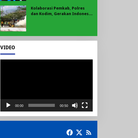
Kolaborasi Pemkab, Polres
dan Kodim, Gerakan Indonesia
Asri Gaungkan Semangat
Gotong Royong di Lebong
VIDEO
Pemutar
Video
00:00
00:50