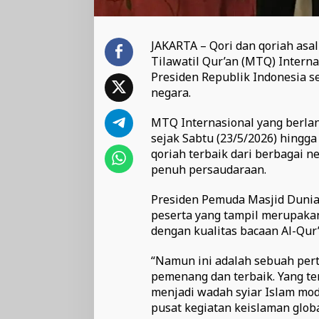
JAKARTA – Qori dan qoriah asa
Tilawatil Qur’an (MTQ) Interna
Presiden Republik Indonesia se
negara.
MTQ Internasional yang berlangs
sejak Sabtu (23/5/2026) hingga
qoriah terbaik dari berbagai n
penuh persaudaraan.
Presiden Pemuda Masjid Dunia,
peserta yang tampil merupakan
dengan kualitas bacaan Al-Qur’
“Namun ini adalah sebuah pert
pemenang dan terbaik. Yang te
menjadi wadah syiar Islam mo
pusat kegiatan keislaman globa