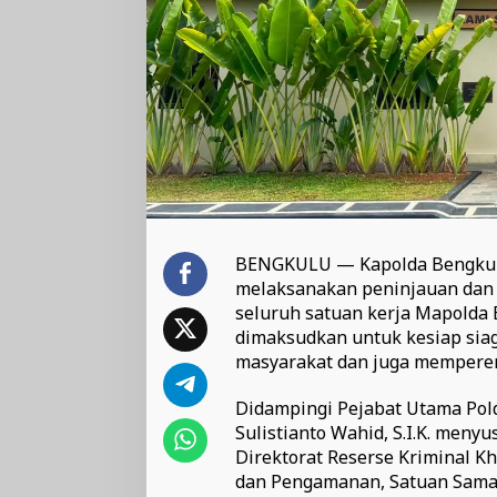
BENGKULU — Kapolda Bengkulu B
melaksanakan peninjauan dan 
seluruh satuan kerja Mapolda B
dimaksudkan untuk kesiap sia
masyarakat dan juga memperer
Didampingi Pejabat Utama Pol
Sulistianto Wahid, S.I.K. meny
Direktorat Reserse Kriminal Kh
dan Pengamanan, Satuan Samapta