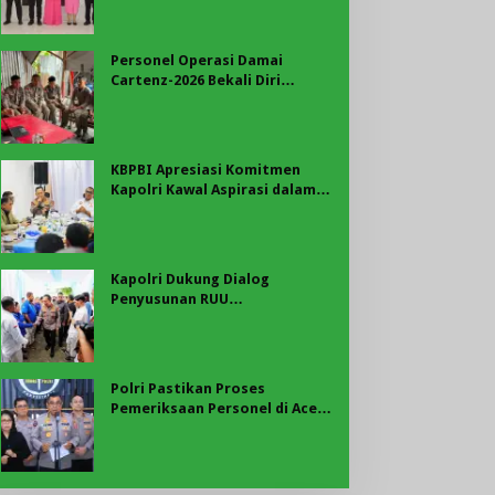
Merah Putih di Belungguk
Point
Personel Operasi Damai
Cartenz-2026 Bekali Diri
dengan Edukasi Kesehatan,
Wujud Kepedulian terhadap
Kesiapan dan Kesejahteraan
Anggota
KBPBI Apresiasi Komitmen
Kapolri Kawal Aspirasi dalam
Pembahasan RUU
Ketenagakerjaan
Kapolri Dukung Dialog
Penyusunan RUU
Ketenagakerjaan, Siap Jadi
Jembatan Aspirasi Buruh
Polri Pastikan Proses
Pemeriksaan Personel di Aceh
Dilaksanakan Secara
Profesional dan Transparan