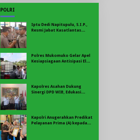
POLRI
Iptu Dedi Napitupulu, S.I.P.,
Resmi Jabat Kasatlantas
Polres Mukomuko
Polres Mukomuko Gelar Apel
Kesiapsiagaan Antisipasi El
Nino, Kekeringan Ekstrem, dan
Karhutla Tahun 2026
Kapolres Asahan Dukung
Sinergi DPD WIB, Edukasi
Cegah Kenakalan Remaja dan
Geng Motor Jadi Prioritas
Kapolri Anugerahkan Predikat
Pelayanan Prima (A) kepada
Polres Asahan, AKBP Revi
Nurvelani Terima Penghargaan