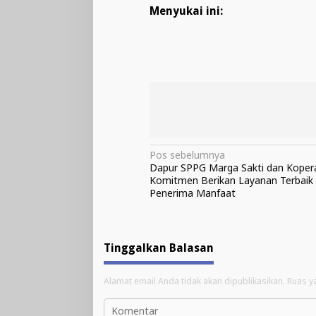
Menyukai ini:
Navigasi
Pos sebelumnya
Dapur SPPG Marga Sakti dan Kopera
pos
Komitmen Berikan Layanan Terbaik
Penerima Manfaat
Tinggalkan Balasan
Alamat email Anda tidak akan dipublikasikan.
Ruas y