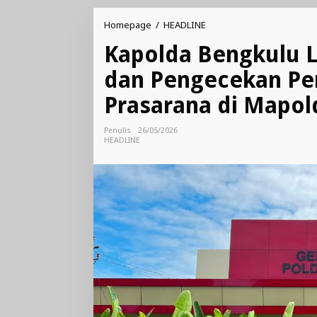
Kapolda
Homepage
/
HEADLINE
Bengkulu
Kapolda Bengkulu 
Laksanakan
Peninjauan
dan Pengecekan Per
dan
Pengecekan
Prasarana di Mapol
Personel
serta
Sarana
Penulis
26/05/2026
Prasarana
HEADLINE
di
Mapolda
Bengkulu