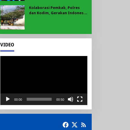
Kolaborasi Pemkab, Polres
dan Kodim, Gerakan Indonesia
Asri Gaungkan Semangat
Gotong Royong di Lebong
VIDEO
Pemutar
Video
00:00
00:50