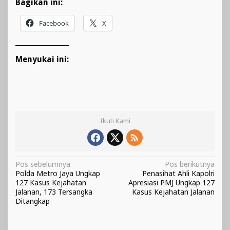
Bagikan ini:
Facebook
X
Menyukai ini:
Ikuti Kami
Navigasi
Pos sebelumnya
Pos berikutnya
Polda Metro Jaya Ungkap
Penasihat Ahli Kapolri
pos
127 Kasus Kejahatan
Apresiasi PMJ Ungkap 127
Jalanan, 173 Tersangka
Kasus Kejahatan Jalanan
Ditangkap