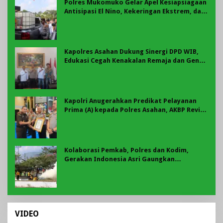
Polres Mukomuko Gelar Apel Kesiapsiagaan
Antisipasi El Nino, Kekeringan Ekstrem, dan
Karhutla Tahun 2026
Kapolres Asahan Dukung Sinergi DPD WIB,
Edukasi Cegah Kenakalan Remaja dan Geng
Motor Jadi Prioritas
Kapolri Anugerahkan Predikat Pelayanan
Prima (A) kepada Polres Asahan, AKBP Revi
Nurvelani Terima Penghargaan
Kolaborasi Pemkab, Polres dan Kodim,
Gerakan Indonesia Asri Gaungkan
Semangat Gotong Royong di Lebong
VIDEO