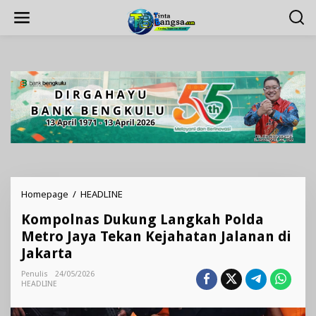
Lewati
ke
konten
Kompolnas
Homepage
/
HEADLINE
Dukung
Kompolnas Dukung Langkah Polda
Langkah
Polda
Metro Jaya Tekan Kejahatan Jalanan di
Metro
Jakarta
Jaya
Tekan
Penulis
24/05/2026
Kejahatan
HEADLINE
Jalanan
di