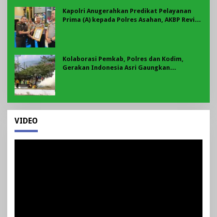
Kapolri Anugerahkan Predikat Pelayanan
Prima (A) kepada Polres Asahan, AKBP Revi
Nurvelani Terima Penghargaan
Kolaborasi Pemkab, Polres dan Kodim,
Gerakan Indonesia Asri Gaungkan
Semangat Gotong Royong di Lebong
VIDEO
Pemutar
Video