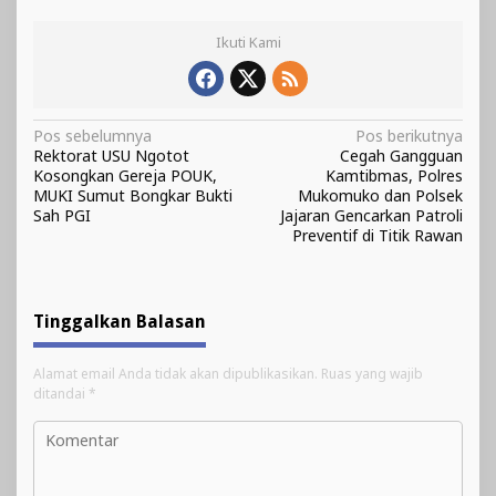
Ikuti Kami
Navigasi
Pos sebelumnya
Pos berikutnya
Rektorat USU Ngotot
Cegah Gangguan
pos
Kosongkan Gereja POUK,
Kamtibmas, Polres
MUKI Sumut Bongkar Bukti
Mukomuko dan Polsek
Sah PGI
Jajaran Gencarkan Patroli
Preventif di Titik Rawan
Tinggalkan Balasan
Alamat email Anda tidak akan dipublikasikan.
Ruas yang wajib
ditandai
*