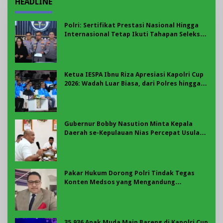
HEADLINE
Polri: Sertifikat Prestasi Nasional Hingga
Internasional Tetap Ikuti Tahapan Seleksi
Rekrutmen Polri
Ketua IESPA Ibnu Riza Apresiasi Kapolri Cup
2026: Wadah Luar Biasa, dari Polres hingga
Panggung Nasional
Gubernur Bobby Nasution Minta Kepala
Daerah se-Kepulauan Nias Percepat Usulan
BKP 2027
Pakar Hukum Dorong Polri Tindak Tegas
Konten Medsos yang Mengandung
Provokasi
35.936 Anak Muda Main Bareng di Kapolri Cup