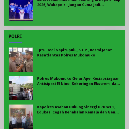
2026, Wakapolri: Jangan Cuma Jadi
Penonton, Jadilah Talenta Digital
POLRI
Iptu Dedi Napitupulu, S.I.P., Resmi Jabat
Kasatlantas Polres Mukomuko
Polres Mukomuko Gelar Apel Kesiapsiagaan
Antisipasi El Nino, Kekeringan Ekstrem, dan
Karhutla Tahun 2026
Kapolres Asahan Dukung Sinergi DPD WIB,
Edukasi Cegah Kenakalan Remaja dan Geng
Motor Jadi Prioritas