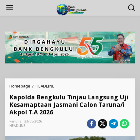
Lewati
ke
konten
Kapolda
Homepage
/
HEADLINE
Bengkulu
Kapolda Bengkulu Tinjau Langsung Uji
Tinjau
Langsung
Kesamaptaan Jasmani Calon Taruna/i
Uji
Akpol T.A 2026
Kesamaptaan
Jasmani
Penulis
23/05/2026
Calon
HEADLINE
Taruna/i
Akpol